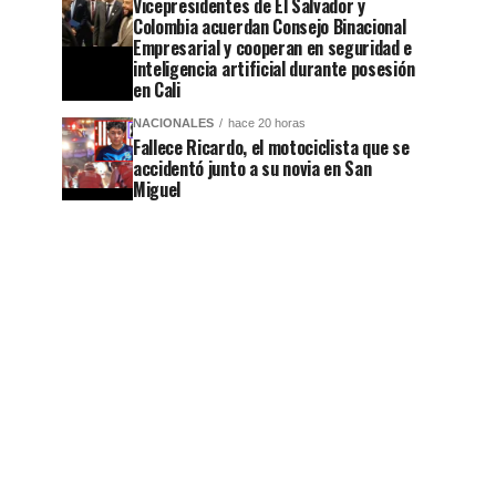
Vicepresidentes de El Salvador y
Colombia acuerdan Consejo Binacional
Empresarial y cooperan en seguridad e
inteligencia artificial durante posesión
en Cali
NACIONALES
hace 20 horas
Fallece Ricardo, el motociclista que se
accidentó junto a su novia en San
Miguel