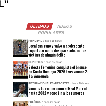
L"
ÚLTIMOS
VIDEOS
POPULARES
PRINCIPAL
hace 15 horas
Localizan sano y salvo a adolescente
reportado como desaparecido; no fue
víctima de ningún delito
DEPORTES
hace 15 horas
Selecta Femenina conquista el bronce
en Santo Domingo 2026 tras vencer 2-
1 a Venezuela
INTERNACIONALES -DEPORTES
hace 20 horas
Vinicius Jr. renueva con el Real Madrid
hasta 2032 y pone fin a los rumores
POLÍTICA
hace 20 horas