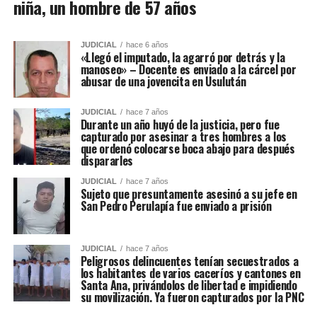
niña, un hombre de 57 años
JUDICIAL
hace 6 años
«Llegó el imputado, la agarró por detrás y la
manoseo» – Docente es enviado a la cárcel por
abusar de una jovencita en Usulután
JUDICIAL
hace 7 años
Durante un año huyó de la justicia, pero fue
capturado por asesinar a tres hombres a los
que ordenó colocarse boca abajo para después
dispararles
JUDICIAL
hace 7 años
Sujeto que presuntamente asesinó a su jefe en
San Pedro Perulapía fue enviado a prisión
JUDICIAL
hace 7 años
Peligrosos delincuentes tenían secuestrados a
los habitantes de varios caceríos y cantones en
Santa Ana, privándolos de libertad e impidiendo
su movilización. Ya fueron capturados por la PNC