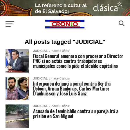
All posts tagged "JUDICIAL"
JUDICIAL
hace 6 años
Fiscal General amenaza con procesar a Director
PNC si no actúa contra trabajadores
municipales como lo pide el alcalde capitalino
JUDICIAL
hace 6 años
Interponen denuncia penal contra Bertha
Deleón, Arnau Baulenas, Carlos Martínez
D’aubuisson y José Luis Sanz
JUDICIAL
hace 6 años
Acusado de feminicidio contra su pareja irá a
prisión en San Miguel