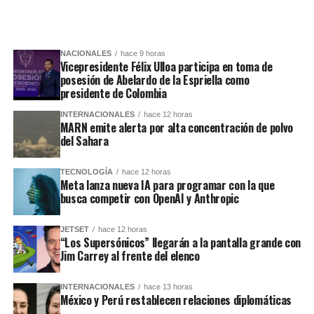
NACIONALES
hace 9 horas
Vicepresidente Félix Ulloa participa en toma de
posesión de Abelardo de la Espriella como
presidente de Colombia
INTERNACIONALES
hace 12 horas
MARN emite alerta por alta concentración de polvo
del Sahara
TECNOLOGÍA
hace 12 horas
Meta lanza nueva IA para programar con la que
busca competir con OpenAI y Anthropic
JETSET
hace 12 horas
“Los Supersónicos” llegarán a la pantalla grande con
Jim Carrey al frente del elenco
INTERNACIONALES
hace 13 horas
México y Perú restablecen relaciones diplomáticas