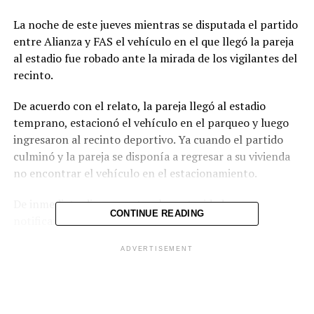
La noche de este jueves mientras se disputada el partido
entre Alianza y FAS el vehículo en el que llegó la pareja
al estadio fue robado ante la mirada de los vigilantes del
recinto.
De acuerdo con el relato, la pareja llegó al estadio
temprano, estacionó el vehículo en el parqueo y luego
ingresaron al recinto deportivo. Ya cuando el partido
culminó y la pareja se disponía a regresar a su vivienda
no encontrar el vehículo en el estacionamiento.
De inmediato dieron parte a las autoridades y
CONTINUE READING
notificaron el robo. Además, cuestionaron a los
vigilantes del lugar, pero no sirvió de nada.
ADVERTISEMENT
El vehículo robado es un Toyota Tercel del año 1992,
placas 493128, color rojo, polarizado de cuatro puertas.
Los verdaderos dueños piden notificar a este periódico