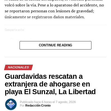
volcó sobre la vía. Pese a lo aparatoso del accidente, no
se reportaron personas con lesiones de gravedad;
únicamente se registraron daños materiales.
Comparte esto:
Facebook
X
CONTINUE READING
Me gusta esto:
NACIONALES
Guardavidas rescatan a
extranjera de ahogarse en
playa El Sunzal, La Libertad
Publicado
hace 6 horas
el
7 agosto, 2026
Por
Redacción Cronio