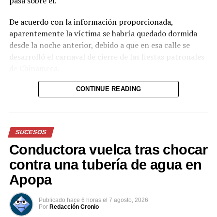
pasa sobre él.
De acuerdo con la información proporcionada,
aparentemente la víctima se habría quedado dormida
desde la noche anterior, debido a que en esa calle se
desarrolló el carnaval de cierre de las fiestas patronales
de Chinameca.
Hasta el momento, el texto no proporciona información
CONTINUE READING
sobre el estado de salud del hombre ni sobre las
circunstancias posteriores al accidente.
SUCESOS
Reproductor
de
Conductora vuelca tras chocar
vídeo
contra una tubería de agua en
Apopa
Publicado
hace 6 horas
el
7 agosto, 2026
Por
Redacción Cronio