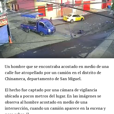
25 febrero, 2019
En «Nacionales -deportes»
RELATED TOPICS:
UP NEXT
Motobomba que se dirigía a controlar incendio en bus
sufre problemas mecánicos y se queda varada
DON'T MISS
Canciller desmiente afirmaciones del fiscal general
sobre retraso en información de Odebrecht
Un hombre que se encontraba acostado en medio de una
calle fue atropellado por un camión en el distrito de
Chinameca, departamento de San Miguel.
El hecho fue captado por una cámara de vigilancia
ubicada a pocos metros del lugar. En las imágenes se
observa al hombre acostado en medio de una
intersección, cuando un camión aparece en la escena y