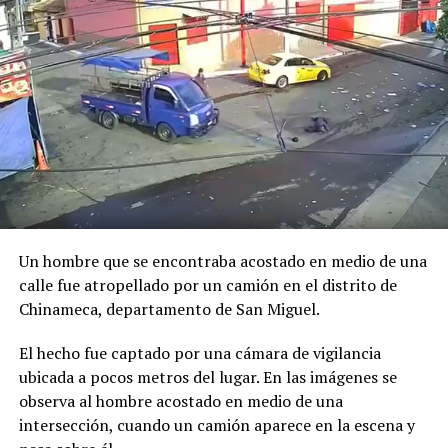
expresidente Funes en el
mi persona”, sobre desvío de
caso Odebrecht
$10 millones
7 febrero, 2018
19 septiembre, 2018
En «Política»
En «Política»
TSE recibe de Cancillería
insumos para voto exterior
18 mayo, 2023
Un hombre que se encontraba acostado en medio de una
En «Nacionales»
calle fue atropellado por un camión en el distrito de
Chinameca, departamento de San Miguel.
RELATED TOPICS:
El hecho fue captado por una cámara de vigilancia
UP NEXT
ubicada a pocos metros del lugar. En las imágenes se
Vehículo es robado del parqueo del estadio Cuscatlán
observa al hombre acostado en medio de una
durante el partido de Alianza y FAS
intersección, cuando un camión aparece en la escena y
DON'T MISS