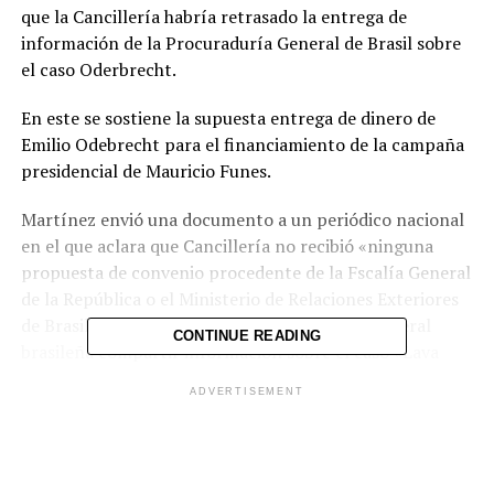
que la Cancillería habría retrasado la entrega de
información de la Procuraduría General de Brasil sobre
el caso Oderbrecht.
En este se sostiene la supuesta entrega de dinero de
Emilio Odebrecht para el financiamiento de la campaña
presidencial de Mauricio Funes.
Martínez envió una documento a un periódico nacional
en el que aclara que Cancillería no recibió «ninguna
propuesta de convenio procedente de la Fscalía General
de la República o el Ministerio de Relaciones Exteriores
de Brasil» que permitiera a la Procuraduría General
CONTINUE READING
brasileña compartir información sobre el caso «Lava
Jato».
ADVERTISEMENT
En dicho proceso, el publicista Joao Santana menciona
al expresidente salvadoreño Mauricio Funes.