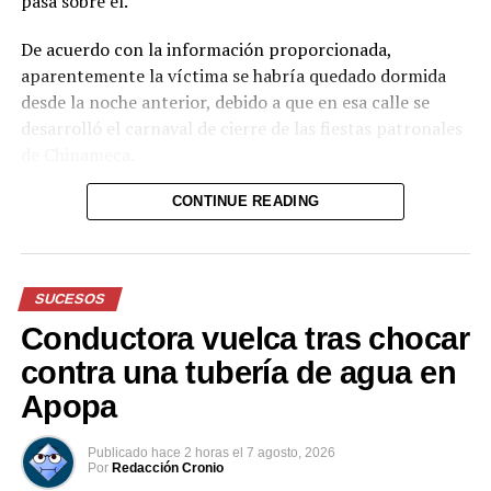
pasa sobre él.
Niña fue abusada por siete hombres en departamento de
La Unión
De acuerdo con la información proporcionada,
aparentemente la víctima se habría quedado dormida
desde la noche anterior, debido a que en esa calle se
desarrolló el carnaval de cierre de las fiestas patronales
de Chinameca.
Hasta el momento, el texto no proporciona información
CONTINUE READING
sobre el estado de salud del hombre ni sobre las
circunstancias posteriores al accidente.
SUCESOS
Reproductor
de
Conductora vuelca tras chocar
vídeo
contra una tubería de agua en
Apopa
Publicado
hace 2 horas
el
7 agosto, 2026
Por
Redacción Cronio