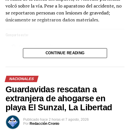
volcó sobre la vía. Pese a lo aparatoso del accidente, no
se reportaron personas con lesiones de gravedad;
únicamente se registraron daños materiales.
Comparte esto:
Facebook
X
CONTINUE READING
Me gusta esto:
NACIONALES
Guardavidas rescatan a
extranjera de ahogarse en
playa El Sunzal, La Libertad
Publicado
hace 2 horas
el
7 agosto, 2026
Por
Redacción Cronio