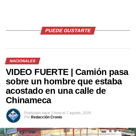
Facebook
X
PUEDE GUSTARTE
Me gusta esto:
NACIONALES
VIDEO FUERTE | Camión pasa
sobre un hombre que estaba
Relacionado
acostado en una calle de
Chinameca
Publicado
hace 1 hora
el
7 agosto, 2026
Por
Redacción Cronio
Piden al Fiscal General
Hugo Martínez: «El Fiscal
presentar nuevos
General me aseguró que en
requerimientos contra
ningún momento se refirió a