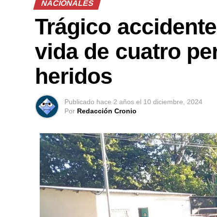
NACIONALES
Trágico accidente
vida de cuatro pe
heridos
Publicado
hace 2 años
el
10 diciembre, 2024
Por
Redacción Cronio