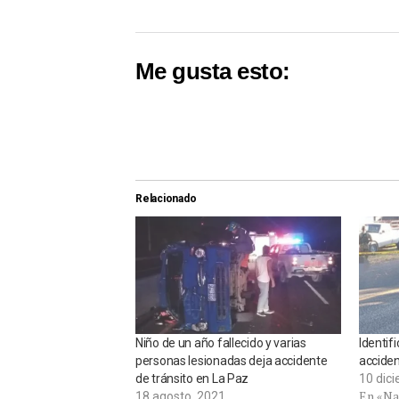
Me gusta esto:
Relacionado
Niño de un año fallecido y varias
Identif
personas lesionadas deja accidente
acciden
de tránsito en La Paz
10 dic
En «Na
18 agosto, 2021