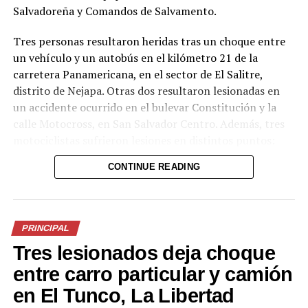
Salvadoreña y Comandos de Salvamento.
Tres personas resultaron heridas tras un choque entre
un vehículo y un autobús en el kilómetro 21 de la
carretera Panamericana, en el sector de El Salitre,
distrito de Nejapa. Otras dos resultaron lesionadas en
un accidente ocurrido en el bulevar Constitución y la
calle Motocross, en San Salvador Centro. Además, tres
motociclistas sufrieron lesiones en distintos puntos:
uno en el kilómetro 17 de la Panamericana (sector La
CONTINUE READING
Flecha, San Martín), otro en el kilómetro 36½ de la
misma vía (tramo Santa Ana-San Salvador, Ciudad Arce)
y un tercero en el bulevar del Ejército, en San Salvador.
PRINCIPAL
Los socorristas estabilizaron a las víctimas en el lugar y
Tres lesionados deja choque
las trasladaron a centros asistenciales para continuar
con la atención médica. Las autoridades insisten en la
entre carro particular y camión
necesidad de extremar precauciones al volante,
en El Tunco, La Libertad
especialmente durante el período vacacional, cuando