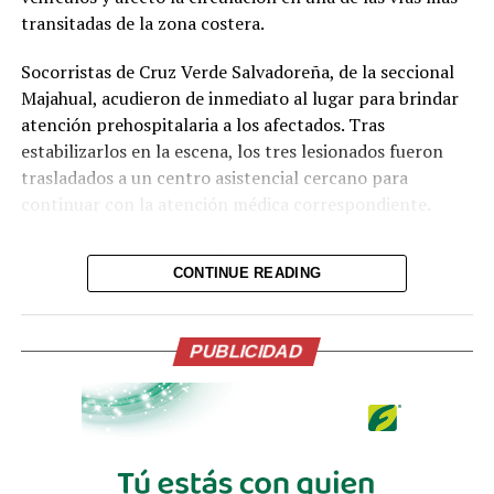
transitadas de la zona costera.
Me gusta esto:
Socorristas de Cruz Verde Salvadoreña, de la seccional
Majahual, acudieron de inmediato al lugar para brindar
atención prehospitalaria a los afectados. Tras
estabilizarlos en la escena, los tres lesionados fueron
trasladados a un centro asistencial cercano para
continuar con la atención médica correspondiente.
Comparte esto:
Facebook
X
El accidente provocó restricciones temporales en el
CONTINUE READING
tráfico, ya que el vehículo particular quedó bloqueando
uno de los carriles, mientras que el camión se salió de la
Me gusta esto:
carretera. Las autoridades recomendaron a los
PUBLICIDAD
conductores extremar precauciones en la zona mientras
se normalizaba el paso vehicular.
Hasta el momento no se han dado a conocer las causas
exactas del percance ni la identidad de los involucrados.
El siniestro se suma a los accidentes reportados en la