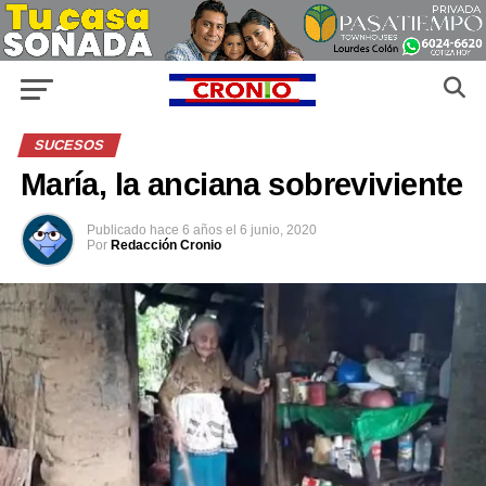
SUCESOS
María, la anciana sobreviviente
Publicado
hace 6 años
el
6 junio, 2020
Por
Redacción Cronio