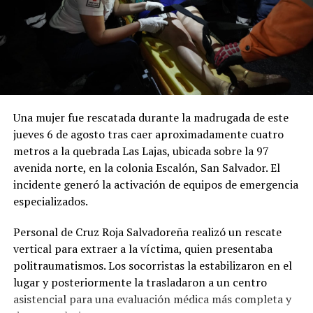
COLAPSÓ SU VIVIENDA
MARÍA
PRINCIPAL1
PUERTO PARADA
TORMENTA TROPICAL AMANDA
USULUTÁN.
UP NEXT
VIDEO/ Conductor atrapado en un carro pasa momentos
de angustia al ser arrastrado por un río
DON'T MISS
Delincuente intentaba asesinar a dueño de tienda, pero
Una mujer fue rescatada durante la madrugada de este
fue él quien resultó muerto, en San Miguel
jueves 6 de agosto tras caer aproximadamente cuatro
metros a la quebrada Las Lajas, ubicada sobre la 97
avenida norte, en la colonia Escalón, San Salvador. El
incidente generó la activación de equipos de emergencia
especializados.
Personal de Cruz Roja Salvadoreña realizó un rescate
vertical para extraer a la víctima, quien presentaba
politraumatismos. Los socorristas la estabilizaron en el
lugar y posteriormente la trasladaron a un centro
asistencial para una evaluación médica más completa y