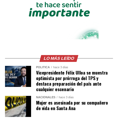
carretera Litoral, una ruta de alto flujo turístico y
comercial que exige mayor atención de los conductores,
especialmente en horarios de mayor afluencia.
LO MÁS LEÍDO
POLÍTICA
hace 3 días
Vicepresidente Félix Ulloa se muestra
optimista por prórroga del TPS y
destaca preparación del país ante
cualquier escenario
NACIONALES
hace 3 días
Mujer es asesinada por su compañero
de vida en Santa Ana