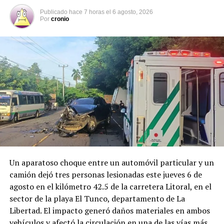
aumenta el flujo vehicular en las principales carreteras
Publicado
hace 7 horas
el
6 agosto, 2026
del país.
Por
cronio
Según datos del Observatorio Nacional de Seguridad
Vial, entre el 1 de enero y el 4 de agosto de 2026 se han
registrado 13,494 accidentes de tránsito, con 9,372
personas lesionadas y 865 fallecidas. Las principales
causas continúan siendo la distracción del conductor, la
invasión de carril, el no respeto a las señales
prioritarias, no guardar la distancia de seguridad y la
velocidad inadecuada.
Un aparatoso choque entre un automóvil particular y un
camión dejó tres personas lesionadas este jueves 6 de
Comparte esto:
agosto en el kilómetro 42.5 de la carretera Litoral, en el
sector de la playa El Tunco, departamento de La
Facebook
X
Libertad. El impacto generó daños materiales en ambos
vehículos y afectó la circulación en una de las vías más