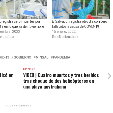
registra cero muertes por
El Salvador registra otro día con cero
9 en lo que va de noviembre
fallecidos a causa de COVID-19
iembre, 2022
15 enero, 2022
cionales»
En «Nacionales»
ID-19
GOBIERNO
MINSAL
PANDEMIA
UP NEXT
ficó en
VIDEO | Cuatro muertos y tres heridos
tras choque de dos helicópteros en
una playa australiana
ADVERTISEMENT