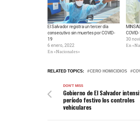
El Salvador registra un tercer día
MINSAL 
consecutivo sin muertes por COVID-
COVID-1
19
30 nov
En «Na
6 enero, 2022
En «Nacionales»
RELATED TOPICS:
CERO HOMICIDIOS
COV
DON'T MISS
Gobierno de El Salvador intensi
período festivo los controles
vehiculares