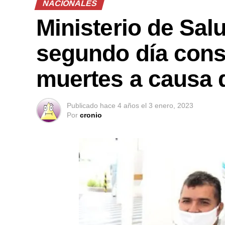
NACIONALES
Ministerio de Salu
segundo día cons
muertes a causa 
Publicado
hace 4 años
el
3 enero, 2023
Por
cronio