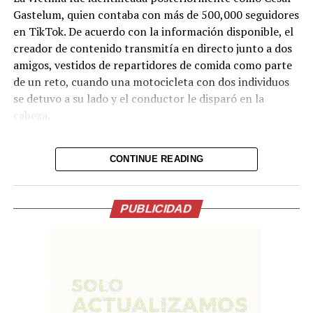
familias y todos los afectados por este terrible
Gastelum, quien contaba con más de 500,000 seguidores
accidente”, dijo.
en TikTok. De acuerdo con la información disponible, el
creador de contenido transmitía en directo junto a dos
amigos, vestidos de repartidores de comida como parte
de un reto, cuando una motocicleta con dos individuos
se detuvo a su lado y el conductor le disparó en la
cabeza.
Tras el ataque, la transmisión se interrumpió de
CONTINUE READING
inmediato. Posteriormente, el video fue retirado de la
plataforma, aunque portales de noticias conservaron
parte de la grabación y han difundido imágenes del
PUBLICIDAD
hecho.
Lo presentían,
Se esperaba un informe preliminar de lo ocurrido entre
momentos antes de la
seis y ocho semanas. (CH9 via AP)
ejecución en medio de
El comisionado jefe de la Oficina de Seguridad del