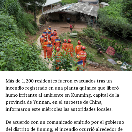
Las autoridades también señalaron que el robo de
combustible provocó pérdidas cercanas a los 530
millones de dólares para Pemex al cierre del segundo
trimestre, cifra que representa un incremento del 20 %
en comparación con el mismo período de 2025.
Como antecedente, recordaron que una toma
clandestina en un ducto de Pemex provocó una
explosión en 2019, en el estado de Hidalgo, dejando un
saldo de 137 personas fallecidas.
Más de 1,200 residentes fueron evacuados tras un
Comparte esto:
incendio registrado en una planta química que liberó
Los trabajadores de emergencia retiran un cuerpo de la
humo irritante al ambiente en Kunming, capital de la
Facebook
X
escena de la colisión de un helicóptero cerca de
provincia de Yunnan, en el suroeste de China,
Seaworld, en Gold Coast, Australia, el lunes 2 de enero
informaron este miércoles las autoridades locales.
Me gusta esto:
de 2023. (Imagen de Dave Hunt/AAP vía AP)
De acuerdo con un comunicado emitido por el gobierno
La compañía no confirmó si operó uno o ambos
del distrito de Jinning, el incendio ocurrió alrededor de