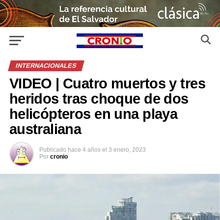
INTERNACIONALES
VIDEO | Cuatro muertos y tres
heridos tras choque de dos
helicópteros en una playa
australiana
Publicado
hace 4 años
el
3 enero, 2023
Por
cronio