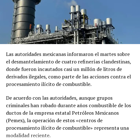
“(Personas en) motos de agua, navegantes familiares,
miembros comunes del público se apresuraron a ayudar
a estas personas”.
Los pasajeros del otro helicóptero, que perdió su
parabrisas en el accidente, también están recibiendo
asistencia médica.
Las autoridades mexicanas informaron el martes sobre
el desmantelamiento de cuatro refinerías clandestinas,
donde fueron incautados casi un millón de litros de
derivados ilegales, como parte de las acciones contra el
procesamiento ilícito de combustible.
De acuerdo con las autoridades, aunque grupos
criminales han robado durante años combustible de los
ductos de la empresa estatal Petróleos Mexicanos
(Pemex), la operación de estos «centros de
procesamiento ilícito de combustible» representa una
modalidad reciente.