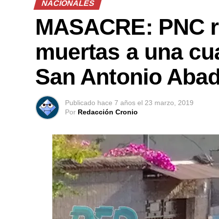
NACIONALES
MASACRE: PNC re
muertas a una cua
San Antonio Aba
Publicado
hace 7 años
el
23 marzo, 2019
Por
Redacción Cronio