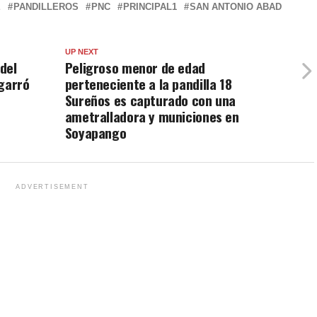
E
PANDILLEROS
PNC
PRINCIPAL1
SAN ANTONIO ABAD
UP NEXT
 del
Peligroso menor de edad
agarró
perteneciente a la pandilla 18
Sureños es capturado con una
ametralladora y municiones en
Soyapango
ADVERTISEMENT