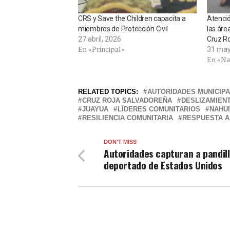
CRS y Save the Children capacita a
Atenció
miembros de Protección Civil
las ár
27 abril, 2026
Cruz R
En «Principal»
31 may
En «Na
RELATED TOPICS:
AUTORIDADES MUNICIP
CRUZ ROJA SALVADOREÑA
DESLIZAMIEN
JUAYUA
LÍDERES COMUNITARIOS
NAHU
RESILIENCIA COMUNITARIA
RESPUESTA A
DON'T MISS
Autoridades capturan a pandil
deportado de Estados Unidos