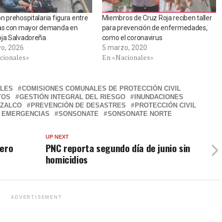
n prehospitalaria figura entre
Miembros de Cruz Roja reciben taller
eas con mayor demanda en
para prevención de enfermedades,
oja Salvadoreña
como el coronavirus
o, 2026
5 marzo, 2020
cionales»
En «Nacionales»
ALES
COMISIONES COMUNALES DE PROTECCIÓN CIVIL
TOS
GESTIÓN INTEGRAL DEL RIESGO
INUNDACIONES
IZALCO
PREVENCIÓN DE DESASTRES
PROTECCIÓN CIVIL
 EMERGENCIAS
SONSONATE
SONSONATE NORTE
UP NEXT
lero
PNC reporta segundo día de junio sin
homicidios
ADVERTISEMENT