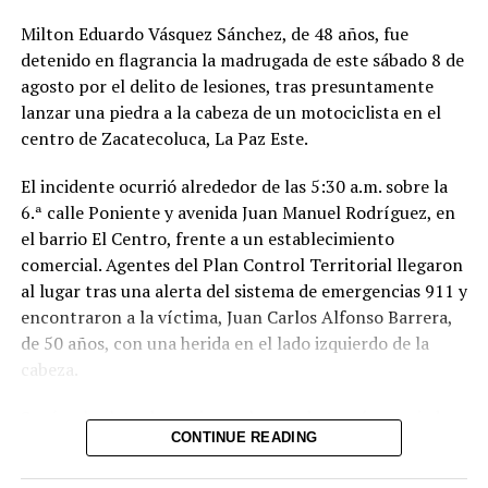
Milton Eduardo Vásquez Sánchez, de 48 años, fue
detenido en flagrancia la madrugada de este sábado 8 de
agosto por el delito de lesiones, tras presuntamente
lanzar una piedra a la cabeza de un motociclista en el
centro de Zacatecoluca, La Paz Este.
El incidente ocurrió alrededor de las 5:30 a.m. sobre la
6.ª calle Poniente y avenida Juan Manuel Rodríguez, en
el barrio El Centro, frente a un establecimiento
comercial. Agentes del Plan Control Territorial llegaron
al lugar tras una alerta del sistema de emergencias 911 y
encontraron a la víctima, Juan Carlos Alfonso Barrera,
de 50 años, con una herida en el lado izquierdo de la
cabeza.
Según el relato de testigos, el acusado tomó una piedra
CONTINUE READING
y la lanzó directamente contra la cabeza del
motociclista, provocándole la lesión. Una fuente policial