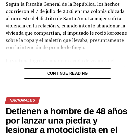
Según la Fiscalía General de la República, los hechos
ocurrieron el 7 de julio de 2026 en una colonia ubicada
Comparte esto:
al noroeste del distrito de Santa Ana. La mujer sufría
violencia en la relación y, cuando intentó abandonar la
Facebook
X
vivienda que compartían, el imputado le roció kerosene
sobre la ropa y el maletín que llevaba, presuntamente
Me gusta esto:
con la intención de prenderle fuego.
La víctima logró escapar con ayuda de vecinos del
sector e interpuso la denuncia ante la Policía Nacional
CONTINUE READING
Civil, que capturó al hombre en flagrancia. El kerosene
es un líquido inflamable derivado del petróleo,
comúnmente usado como combustible.
NACIONALES
El Juzgado decretó instrucción formal con detención
Detienen a hombre de 48 años
provisional y otorgó un plazo de siete meses para la
etapa de investigación. Durante este período se
por lanzar una piedra y
continuarán las diligencias correspondientes.
lesionar a motociclista en el