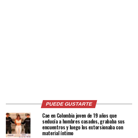
integridad de quienes
disfrutan estas
vacaciones en las
playas turísticas de
Acajutla, en
cumplimiento al Plan
Verano 2024.
pic.twitter.com/hAWC3XyJx
— FUERZA ARMADA
PUEDE GUSTARTE
(@FUERZARMADASV)
Cae en Colombia joven de 19 años que
March 27, 2024
seducía a hombres casados, grababa sus
encuentros y luego los extorsionaba con
material íntimo
«Nuestros soldados de la 3ª Brigada de Infantería en un