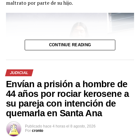
maltrato por parte de su hijo.
Parque acuático de Ia
Fuerza Armada refuerza
alcaldía de Ilopango
seguridad en parques y
conquista a los salvadoreños
centros turísticos del país
2 agosto, 2022
5 enero, 2025
En «Principal»
En «Principal»
CONTINUE READING
JUDICIAL
Envían a prisión a hombre de
Ministro de Defensa verifica
44 años por rociar kerosene a
seguridad en seguridad en
playas del oriente del país
su pareja con intención de
9 abril, 2023
quemarla en Santa Ana
En «Principal»
Publicado
hace 4 horas
el
8 agosto, 2026
Por
cronio
RELATED TOPICS:
ÉL SALVADOR
EXTRANJEROS
FAES
NACIONALES
SEGURIDAD
TURISTAS