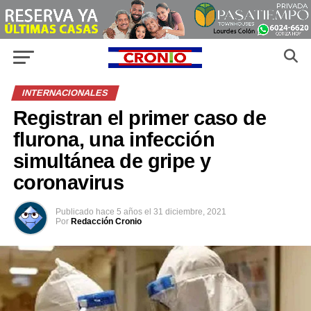
INTERNACIONALES
Registran el primer caso de
flurona, una infección
simultánea de gripe y
coronavirus
Publicado
hace 5 años
el
31 diciembre, 2021
Por
Redacción Cronio