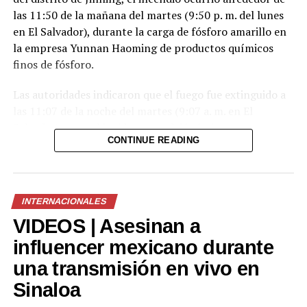
las 11:50 de la mañana del martes (9:50 p. m. del lunes
en El Salvador), durante la carga de fósforo amarillo en
la empresa Yunnan Haoming de productos químicos
finos de fósforo.
Las autoridades indicaron que el fuego fue extinguido a
las 11:07 de la noche del martes (9:07 a. m. en El
Salvador) y que el incidente no dejó víctimas.
CONTINUE READING
El fósforo amarillo en combustión generó una nube de
humo que degradó temporalmente la calidad del aire en
la zona. Según las autoridades, la exposición a este tipo
INTERNACIONALES
de humo puede provocar irritación en los ojos, la nariz y
VIDEOS | Asesinan a
las vías respiratorias.
influencer mexicano durante
Tras el incendio, la empresa suspendió sus operaciones
una transmisión en vivo en
y su producción. Asimismo, las autoridades informaron
que continuarán con las labores de supervisión y
Sinaloa
evaluación ambiental, mientras que las causas del