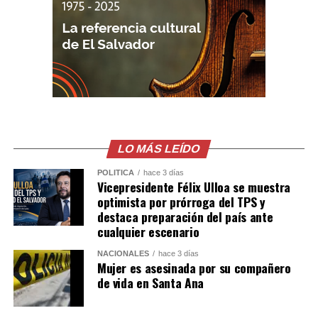
una transmision en vivo
del Influencer César
Gastélum en Culiacán,
ya habian visto a los
Sicarios en moto, LEE
MÁS AQUÍ
LO MÁS LEÍDO
https://t.co/PUSHvHC3I7
pic.twitter.com/7xlTBAQ77c
POLÍTICA
hace 3 días
Vicepresidente Félix Ulloa se muestra
optimista por prórroga del TPS y
destaca preparación del país ante
— Blog del Narco
cualquier escenario
México
NACIONALES
hace 3 días
Mujer es asesinada por su compañero
(@blogdelnarcomx)
de vida en Santa Ana
August 5, 2026