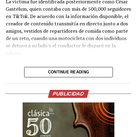
La víctima fue identificada posteriormente como César
Gastelum, quien contaba con más de 500,000 seguidores
en TikTok. De acuerdo con la información disponible, el
creador de contenido transmitía en directo junto a dos
amigos, vestidos de repartidores de comida como parte
de un reto, cuando una motocicleta con dos individuos
se detuvo a su lado y el conductor le disparó en la
cabeza.
Tras el ataque, la transmisión se interrumpió de
CONTINUE READING
inmediato. Posteriormente, el video fue retirado de la
plataforma, aunque portales de noticias conservaron
parte de la grabación y han difundido imágenes del
PUBLICIDAD
hecho.
Lo presentían,
momentos antes de la
ejecución en medio de