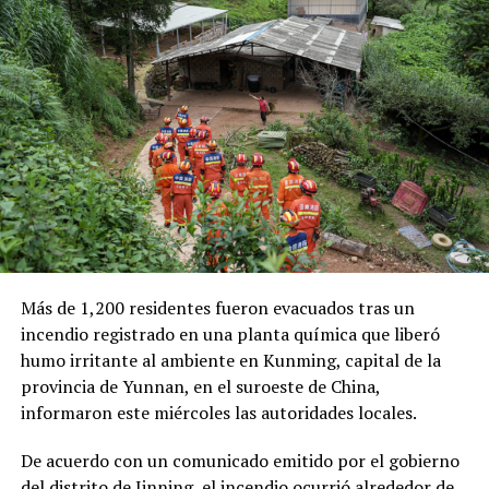
Las autoridades también señalaron que el robo de
combustible provocó pérdidas cercanas a los 530
millones de dólares para Pemex al cierre del segundo
trimestre, cifra que representa un incremento del 20 %
en comparación con el mismo período de 2025.
Como antecedente, recordaron que una toma
clandestina en un ducto de Pemex provocó una
explosión en 2019, en el estado de Hidalgo, dejando un
saldo de 137 personas fallecidas.
Más de 1,200 residentes fueron evacuados tras un
Comparte esto:
incendio registrado en una planta química que liberó
humo irritante al ambiente en Kunming, capital de la
Facebook
X
provincia de Yunnan, en el suroeste de China,
informaron este miércoles las autoridades locales.
Me gusta esto:
De acuerdo con un comunicado emitido por el gobierno
del distrito de Jinning, el incendio ocurrió alrededor de