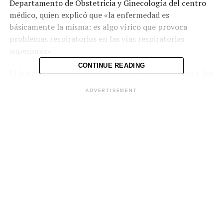
Departamento de Obstetricia y Ginecología del centro
médico, quien explicó que «la enfermedad es
básicamente la misma: es algo vírico que provoca
problemas respiratorios en las vías respiratorias
superiores».
CONTINUE READING
El hospital informó que la madre se encuentra bien y fue
dada de alta el 30 de diciembre. «La tratamos con una
ADVERTISEMENT
combinación de medicamentos que ataca tanto al
coronavirus como a la gripe», señaló Viznitzer. «Estamos
viendo más y más enfermedades similares a la gripe
entre la población de maternidad, junto con casos de
coronavirus que ocurren principalmente en mujeres que
no están vacunadas contra el covid-19 y la influenza»,
detalló.
El Ministerio de Salud israelí está investigando el caso.
Las autoridades sanitarias estiman que hay otros
pacientes que contrajeron ambas enfermedades, pero