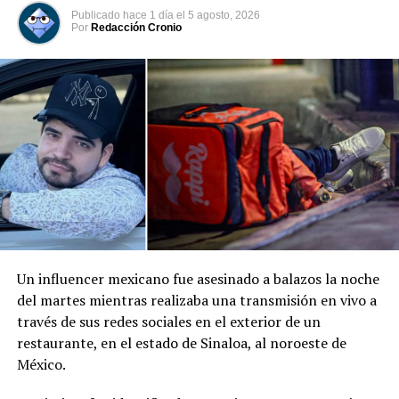
siniestro permanecen bajo investigación.
Publicado
hace 1 día
el
5 agosto, 2026
Por
Redacción Cronio
Comparte esto:
Facebook
X
Me gusta esto:
Un influencer mexicano fue asesinado a balazos la noche
del martes mientras realizaba una transmisión en vivo a
través de sus redes sociales en el exterior de un
restaurante, en el estado de Sinaloa, al noroeste de
México.