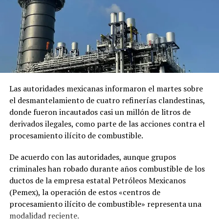
HALLAZGO
INFECCIÓN
ISRAEL
PRIMER CASO
UP NEXT
Niña de 11 años apuñala a su hermana de 14 por una
pelea familiar en Colombia
DON'T MISS
Historia de niña mexicana que envió carta a Santa en
globo y fue recibida por pareja en Arizona tendrá
película
Las autoridades mexicanas informaron el martes sobre
el desmantelamiento de cuatro refinerías clandestinas,
donde fueron incautados casi un millón de litros de
derivados ilegales, como parte de las acciones contra el
procesamiento ilícito de combustible.
De acuerdo con las autoridades, aunque grupos
criminales han robado durante años combustible de los
ductos de la empresa estatal Petróleos Mexicanos
(Pemex), la operación de estos «centros de
procesamiento ilícito de combustible» representa una
modalidad reciente.