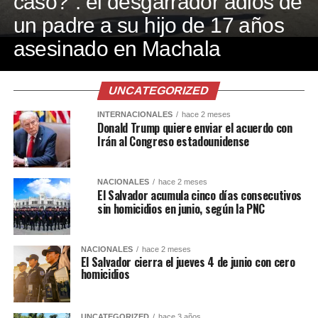
caso?”: el desgarrador adiós de
un padre a su hijo de 17 años
asesinado en Machala
UNCATEGORIZED
INTERNACIONALES
hace 2 meses
Donald Trump quiere enviar el acuerdo con
Irán al Congreso estadounidense
NACIONALES
hace 2 meses
El Salvador acumula cinco días consecutivos
sin homicidios en junio, según la PNC
NACIONALES
hace 2 meses
El Salvador cierra el jueves 4 de junio con cero
homicidios
UNCATEGORIZED
hace 3 años