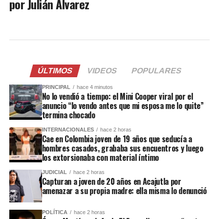
por Julián Álvarez
ÚLTIMOS
VIDEOS
POPULARES
PRINCIPAL
hace 4 minutos
No lo vendió a tiempo: el Mini Cooper viral por el
anuncio “lo vendo antes que mi esposa me lo quite”
termina chocado
INTERNACIONALES
hace 2 horas
Cae en Colombia joven de 19 años que seducía a
hombres casados, grababa sus encuentros y luego
los extorsionaba con material íntimo
JUDICIAL
hace 2 horas
Capturan a joven de 20 años en Acajutla por
amenazar a su propia madre: ella misma lo denunció
POLÍTICA
hace 2 horas