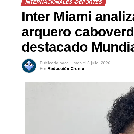
INTERNACIONALES -DEPORTES
Inter Miami analiza
arquero caboverd
destacado Mundia
Publicado
hace 1 mes
el
5 julio, 2026
Por
Redacción Cronio