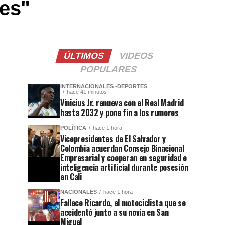
ves"
ÚLTIMOS
VIDEOS
POPULARES
INTERNACIONALES -DEPORTES
hace 41 minutos
Vinicius Jr. renueva con el Real Madrid
hasta 2032 y pone fin a los rumores
POLÍTICA
hace 1 hora
Vicepresidentes de El Salvador y
Colombia acuerdan Consejo Binacional
Empresarial y cooperan en seguridad e
inteligencia artificial durante posesión
en Cali
NACIONALES
hace 1 hora
Fallece Ricardo, el motociclista que se
accidentó junto a su novia en San
Miguel