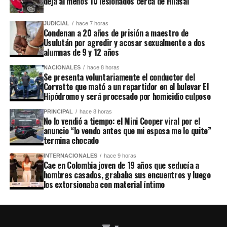
deja al menos 10 lesionados cerca de Hilasal
JUDICIAL
hace 7 horas
Condenan a 20 años de prisión a maestro de
Usulután por agredir y acosar sexualmente a dos
alumnas de 9 y 12 años
NACIONALES
hace 8 horas
Se presenta voluntariamente el conductor del
Corvette que mató a un repartidor en el bulevar El
Hipódromo y será procesado por homicidio culposo
PRINCIPAL
hace 8 horas
No lo vendió a tiempo: el Mini Cooper viral por el
anuncio “lo vendo antes que mi esposa me lo quite”
termina chocado
INTERNACIONALES
hace 9 horas
Cae en Colombia joven de 19 años que seducía a
hombres casados, grababa sus encuentros y luego
los extorsionaba con material íntimo