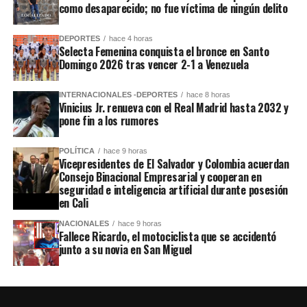
como desaparecido; no fue víctima de ningún delito
DEPORTES
hace 4 horas
Selecta Femenina conquista el bronce en Santo
Domingo 2026 tras vencer 2-1 a Venezuela
INTERNACIONALES -DEPORTES
hace 8 horas
Vinicius Jr. renueva con el Real Madrid hasta 2032 y
pone fin a los rumores
POLÍTICA
hace 9 horas
Vicepresidentes de El Salvador y Colombia acuerdan
Consejo Binacional Empresarial y cooperan en
seguridad e inteligencia artificial durante posesión
en Cali
NACIONALES
hace 9 horas
Fallece Ricardo, el motociclista que se accidentó
junto a su novia en San Miguel