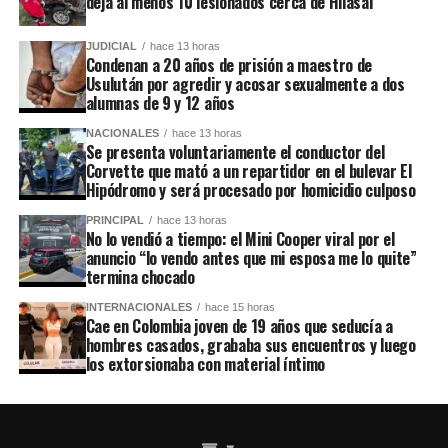
deja al menos 10 lesionados cerca de Hilasal
JUDICIAL
hace 13 horas
Condenan a 20 años de prisión a maestro de
Usulután por agredir y acosar sexualmente a dos
alumnas de 9 y 12 años
NACIONALES
hace 13 horas
Se presenta voluntariamente el conductor del
Corvette que mató a un repartidor en el bulevar El
Hipódromo y será procesado por homicidio culposo
PRINCIPAL
hace 13 horas
No lo vendió a tiempo: el Mini Cooper viral por el
anuncio “lo vendo antes que mi esposa me lo quite”
termina chocado
INTERNACIONALES
hace 15 horas
Cae en Colombia joven de 19 años que seducía a
hombres casados, grababa sus encuentros y luego
los extorsionaba con material íntimo