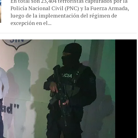
En total son 23,404 terroristas capturados por la
Policía Nacional Civil (PNC) y la Fuerza Armada,
luego de la implementación del régimen de
excepción en el...