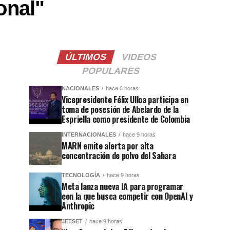
onal"
ÚLTIMOS
VIDEOS
POPULARES
NACIONALES
hace 6 horas
Vicepresidente Félix Ulloa participa en
toma de posesión de Abelardo de la
Espriella como presidente de Colombia
INTERNACIONALES
hace 9 horas
MARN emite alerta por alta
concentración de polvo del Sahara
TECNOLOGÍA
hace 9 horas
Meta lanza nueva IA para programar
con la que busca competir con OpenAI y
Anthropic
JETSET
hace 9 horas