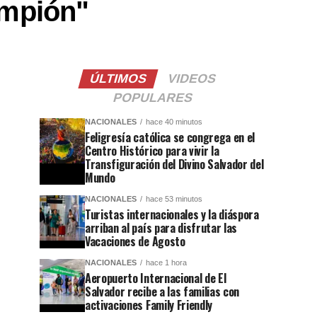
ampión"
ÚLTIMOS
VIDEOS
POPULARES
NACIONALES
hace 40 minutos
Feligresía católica se congrega en el
Centro Histórico para vivir la
Transfiguración del Divino Salvador del
Mundo
NACIONALES
hace 53 minutos
Turistas internacionales y la diáspora
arriban al país para disfrutar las
Vacaciones de Agosto
NACIONALES
hace 1 hora
Aeropuerto Internacional de El
Salvador recibe a las familias con
activaciones Family Friendly