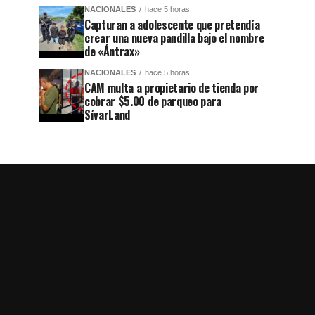
NACIONALES
hace 5 horas
Capturan a adolescente que pretendía
crear una nueva pandilla bajo el nombre
de «Ántrax»
NACIONALES
hace 5 horas
CAM multa a propietario de tienda por
cobrar $5.00 de parqueo para
SívarLand