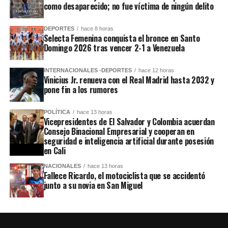
como desaparecido; no fue víctima de ningún delito
DEPORTES
hace 8 horas
Selecta Femenina conquista el bronce en Santo
Domingo 2026 tras vencer 2-1 a Venezuela
INTERNACIONALES -DEPORTES
hace 12 horas
Vinicius Jr. renueva con el Real Madrid hasta 2032 y
pone fin a los rumores
POLÍTICA
hace 13 horas
Vicepresidentes de El Salvador y Colombia acuerdan
Consejo Binacional Empresarial y cooperan en
seguridad e inteligencia artificial durante posesión
en Cali
NACIONALES
hace 13 horas
Fallece Ricardo, el motociclista que se accidentó
junto a su novia en San Miguel