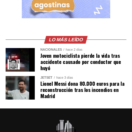
Según datos del Observatorio Nacional de Seguridad
Vial, entre el 1 de enero y el 4 de agosto de 2026 se han
registrado 13,494 accidentes de tránsito, con 9,372
personas lesionadas y 865 fallecidas. Las principales
causas continúan siendo la distracción del conductor, la
invasión de carril, el no respeto a las señales
LO MÁS LEÍDO
prioritarias, no guardar la distancia de seguridad y la
velocidad inadecuada.
NACIONALES
hace 2 días
Joven motociclista pierde la vida tras
accidente causado por conductor que
huyó
JETSET
hace 3 días
Lionel Messi dona 80.000 euros para la
reconstrucción tras los incendios en
Madrid