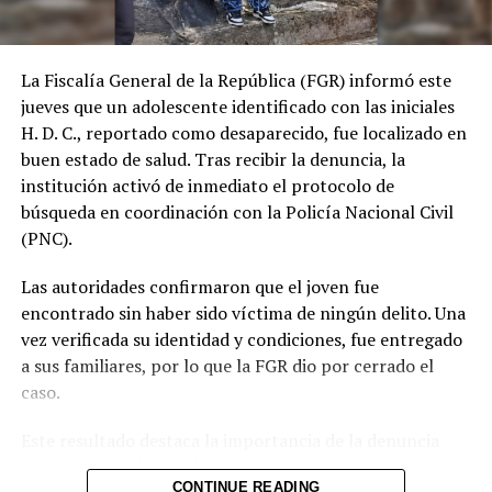
Aunque las billeteras de criptomonedas todavía
representan una fracción menor del total, su acelerado
La Fiscalía General de la República (FGR) informó este
crecimiento interanual evidencia un nicho en expansión
jueves que un adolescente identificado con las iniciales
dentro del ecosistema de remesas, cuyo desarrollo
H. D. C., reportado como desaparecido, fue localizado en
podría marcar una transformación en los métodos de
buen estado de salud. Tras recibir la denuncia, la
envío en el país.
institución activó de inmediato el protocolo de
búsqueda en coordinación con la Policía Nacional Civil
(PNC).
Comparte esto:
Las autoridades confirmaron que el joven fue
encontrado sin haber sido víctima de ningún delito. Una
Facebook
X
vez verificada su identidad y condiciones, fue entregado
a sus familiares, por lo que la FGR dio por cerrado el
caso.
Me gusta esto:
Este resultado destaca la importancia de la denuncia
oportuna y de la rápida activación de los mecanismos
CONTINUE READING