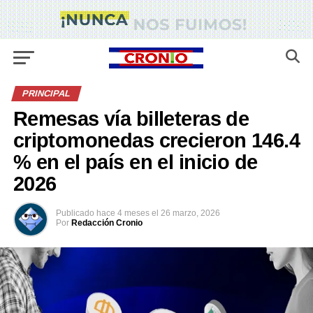
PRINCIPAL
Remesas vía billeteras de
criptomonedas crecieron 146.4
% en el país en el inicio de
2026
Publicado
hace 4 meses
el
26 marzo, 2026
Por
Redacción Cronio