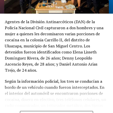
incrementan un 12.3 % en
coordinación con la
enero de 2026
@PNCSV
.
26 febrero, 2026
En «Principal»
Agentes de la División Antinarcóticos (DAN) de la
Policía Nacional Civil capturaron a dos hombres y una
Afortunadamente, ha
mujer a quienes les decomisaron varias porciones de
RELATED TOPICS:
sido localizado sin ser
cocaína en la colonia Carrillo II, del distrito de
UP NEXT
víctima de ningún
Uluazapa, municipio de San Miguel Centro. Los
La Selecta rescata un punto en el Caribe: empate 2-2
ante República Dominicana en la fecha FIFA
detenidos fueron identificados como Elena Lisseth
delito.
Domínguez Rivera, de 26 años; Denny Leopoldo
DON'T MISS
pic.twitter.com/jRpWhKuxv
Ascencio Reyes, de 28 años; y Daniel Antonio Arias
La Copa del Mundo 2026 aplicará nuevas reglas de FIFA
Trejo, de 24 años.
— Fiscalía General de
Según la información policial, los tres se conducían a
la República El
bordo de un vehículo cuando fueron interceptados. En
el interior del automóvil se encontraron porciones de
Salvador (@FGR_SV)
cocaína, dinero en efectivo, tres teléfonos celulares, un
August 6, 2026
radio comunicador, un triturador metálico, dos tijeras
metálicas, un paquete de papel para elaborar cigarrillos