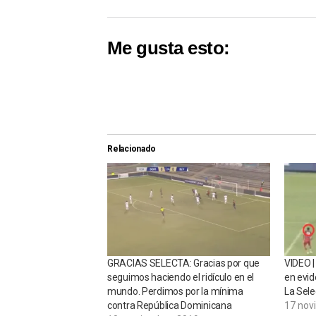
Me gusta esto:
Relacionado
GRACIAS SELECTA: Gracias por que
VIDEO 
seguimos haciendo el ridículo en el
en evid
mundo. Perdimos por la mínima
La Sele
contra República Dominicana
17 nov