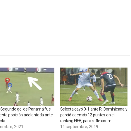
| Segundo gol de Panamá fue
Selecta cayó 0-1 ante R. Dominicana y
ente posición adelantada ante
perdió además 12 puntos en el
cta
ranking FIFA, para reflexionar
iembre, 2021
11 septiembre, 2019