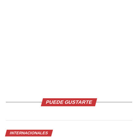
de mortalidad puede alcanzar el 50 %.
El ébola ha matado a más de 15.000 personas en África
en los últimos 50 años, con una mortalidad de entre el
25% y el 90%, según la OMS.
Comparte esto:
Facebook
X
PUEDE GUSTARTE
Me gusta esto:
INTERNACIONALES