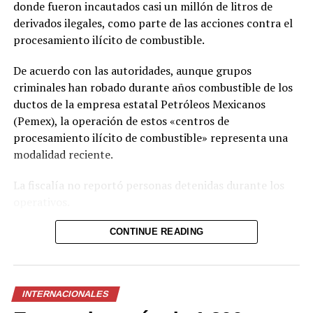
donde fueron incautados casi un millón de litros de
de ébola
5 junio, 2026
derivados ilegales, como parte de las acciones contra el
En «Internacionales»
procesamiento ilícito de combustible.
De acuerdo con las autoridades, aunque grupos
RELATED TOPICS:
criminales han robado durante años combustible de los
UP NEXT
ductos de la empresa estatal Petróleos Mexicanos
Unos 20 heridos tras un incidente con aerosol en un
(Pemex), la operación de estos «centros de
centro comercial de Tokio
procesamiento ilícito de combustible» representa una
modalidad reciente.
DON'T MISS
El papa pide perdón por el retraso de la Iglesia en
condenar la esclavitud
La fiscalía no reportó personas detenidas durante los
operativos.
Las plantas clandestinas fueron localizadas en los
CONTINUE READING
estados de San Luis Potosí, Hidalgo y Morelos, en el
centro de México. Como parte de las intervenciones, las
autoridades incautaron combustible, contenedores y
INTERNACIONALES
maquinaria utilizada en estas instalaciones.