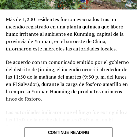
saldo de 137 personas fallecidas.
Más de 1,200 residentes fueron evacuados tras un
Comparte esto:
incendio registrado en una planta química que liberó
humo irritante al ambiente en Kunming, capital de la
Facebook
X
provincia de Yunnan, en el suroeste de China,
informaron este miércoles las autoridades locales.
Me gusta esto:
De acuerdo con un comunicado emitido por el gobierno
del distrito de Jinning, el incendio ocurrió alrededor de
las 11:50 de la mañana del martes (9:50 p. m. del lunes
en El Salvador), durante la carga de fósforo amarillo en
la empresa Yunnan Haoming de productos químicos
finos de fósforo.
Las autoridades indicaron que el fuego fue extinguido a
las 11:07 de la noche del martes (9:07 a. m. en El
Salvador) y que el incidente no dejó víctimas.
CONTINUE READING