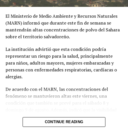
El Ministerio de Medio Ambiente y Recursos Naturales
(MARN) informó que durante este fin de semana se
mantendrán altas concentraciones de polvo del Sahara
Relacionado
sobre el territorio salvadoreño.
La institución advirtió que esta condición podría
representar un riesgo para la salud, principalmente
para niños, adultos mayores, mujeres embarazadas y
personas con enfermedades respiratorias, cardíacas o
Ocho heridos tras explosión
Sube a 55 el saldo de
alergias.
en edificio de barrio
muertos en incendio de un
residencial de Montevideo,
centro comercial en Pakistán
De acuerdo con el MARN, las concentraciones del
Uruguay
22 enero, 2026
En «Internacionales»
23 julio, 2022
fenómeno se mantuvieron altas este viernes, una
En «Internacionales»
condición que también se prevé para el sábado 8 y
domingo 9 de agosto. Además, indicó que la visibilidad
permanecerá brumosa y que el nivel de riesgo para la
CONTINUE READING
salud es alto.