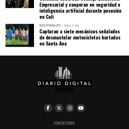
Como antecedente, recordaron que una toma
Empresarial y cooperan en seguridad e
inteligencia artificial durante posesión
clandestina en un ducto de Pemex provocó una
en Cali
explosión en 2019, en el estado de Hidalgo, dejando un
saldo de 137 personas fallecidas.
NACIONALES
hace 1 día
Capturan a siete mecánicos señalados
de desmantelar motocicletas hurtadas
Comparte esto:
en Santa Ana
Facebook
X
Me gusta esto:
CONTÁCTENOS