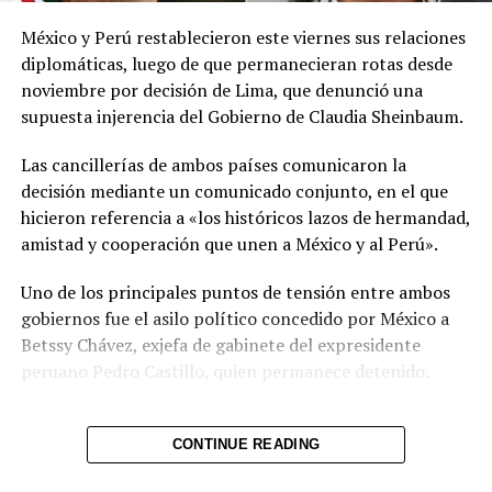
meteorológicas.
México y Perú restablecieron este viernes sus relaciones
Las autoridades reiteraron el llamado a consultar los
diplomáticas, luego de que permanecieran rotas desde
canales oficiales del MARN y adoptar las medidas de
noviembre por decisión de Lima, que denunció una
prevención necesarias para reducir los efectos de este
supuesta injerencia del Gobierno de Claudia Sheinbaum.
fenómeno atmosférico, especialmente entre las
personas con mayor riesgo de complicaciones de salud.
Las cancillerías de ambos países comunicaron la
decisión mediante un comunicado conjunto, en el que
Comparte esto:
hicieron referencia a «los históricos lazos de hermandad,
amistad y cooperación que unen a México y al Perú».
Facebook
X
Uno de los principales puntos de tensión entre ambos
gobiernos fue el asilo político concedido por México a
Me gusta esto:
Betssy Chávez, exjefa de gabinete del expresidente
peruano Pedro Castillo, quien permanece detenido.
Poco después de conocerse el comunicado, Sheinbaum
informó durante su conferencia diaria que Chávez había
CONTINUE READING
recibido el salvoconducto y estaba a punto de llegar a