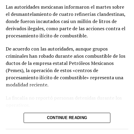
como «una acción de buena voluntad» de la presidenta
Las autoridades mexicanas informaron el martes sobre
Keiko Fujimori.
el desmantelamiento de cuatro refinerías clandestinas,
donde fueron incautados casi un millón de litros de
derivados ilegales, como parte de las acciones contra el
Comparte esto:
procesamiento ilícito de combustible.
Facebook
X
De acuerdo con las autoridades, aunque grupos
criminales han robado durante años combustible de los
Me gusta esto:
ductos de la empresa estatal Petróleos Mexicanos
(Pemex), la operación de estos «centros de
procesamiento ilícito de combustible» representa una
modalidad reciente.
La fiscalía no reportó personas detenidas durante los
operativos.
Las plantas clandestinas fueron localizadas en los
CONTINUE READING
estados de San Luis Potosí, Hidalgo y Morelos, en el
centro de México. Como parte de las intervenciones, las