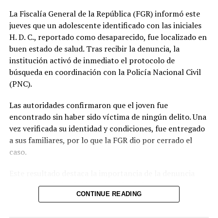
La Fiscalía General de la República (FGR) informó este
Gobierno avanza en un 70 %
jueves que un adolescente identificado con las iniciales
en las obras de mitigación
ejecutadas en la quebrada el
H. D. C., reportado como desaparecido, fue localizado en
Garrobo, en San Salvador
buen estado de salud. Tras recibir la denuncia, la
5 abril, 2022
institución activó de inmediato el protocolo de
En «Nacionales»
búsqueda en coordinación con la Policía Nacional Civil
(PNC).
RELATED TOPICS:
Las autoridades confirmaron que el joven fue
UP NEXT
encontrado sin haber sido víctima de ningún delito. Una
Fuerza Armada recibe a 63 nuevos cadetes
vez verificada su identidad y condiciones, fue entregado
DON'T MISS
a sus familiares, por lo que la FGR dio por cerrado el
Avanza construcción de metrocable que beneficiará a
caso.
200,000 salvadoreños
Este resultado destaca la importancia de la denuncia
oportuna y de la rápida activación de los mecanismos
CONTINUE READING
interinstitucionales de búsqueda. La coordinación entre
la Fiscalía y la Policía permitió ubicar al menor en un