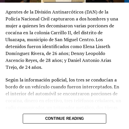
@PNCSV
.
Agentes de la División Antinarcóticos (DAN) de la
Policía Nacional Civil capturaron a dos hombres y una
Afortunadamente, ha
mujer a quienes les decomisaron varias porciones de
sido localizado sin ser
cocaína en la colonia Carrillo II, del distrito de
víctima de ningún
Uluazapa, municipio de San Miguel Centro. Los
detenidos fueron identificados como Elena Lisseth
delito.
Domínguez Rivera, de 26 años; Denny Leopoldo
pic.twitter.com/jRpWhKuxv
Ascencio Reyes, de 28 años; y Daniel Antonio Arias
Trejo, de 24 años.
— Fiscalía General de
Según la información policial, los tres se conducían a
la República El
bordo de un vehículo cuando fueron interceptados. En
el interior del automóvil se encontraron porciones de
Salvador (@FGR_SV)
cocaína, dinero en efectivo, tres teléfonos celulares, un
August 6, 2026
radio comunicador, un triturador metálico, dos tijeras
metálicas, un paquete de papel para elaborar cigarrillos
CONTINUE READING
y varias bolsas plásticas transparentes.
Comparte esto: