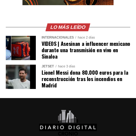
registrado 13,494 accidentes de tránsito, con 9,372
personas lesionadas y 865 fallecidas. Las principales
causas continúan siendo la distracción del conductor, la
invasión de carril, el no respeto a las señales
LO MÁS LEÍDO
prioritarias, no guardar la distancia de seguridad y la
velocidad inadecuada.
INTERNACIONALES
hace 2 días
VIDEOS | Asesinan a influencer mexicano
durante una transmisión en vivo en
Sinaloa
JETSET
hace 3 días
Lionel Messi dona 80.000 euros para la
reconstrucción tras los incendios en
Madrid