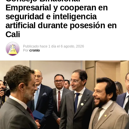
Empresarial y cooperan en
seguridad e inteligencia
Comparte esto:
artificial durante posesión en
Cali
Facebook
X
Publicado
hace 1 día
el
6 agosto, 2026
Por
cronio
Me gusta esto:
Relacionado