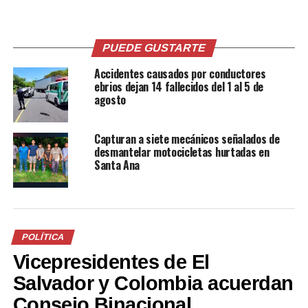
partidos políticos y la sociedad civil para ver cómo se
está preparando el proceso electoral”, comentó la
observadora Cornelia Perla, quien es de origen austriaco.
PUEDE GUSTARTE
“Estaremos observando todo el proceso electoral y
Accidentes causados por conductores
esperamos que se desarrollen de manera pacífica,
ebrios dejan 14 fallecidos del 1 al 5 de
tranquila y transparente, como se supone que se
agosto
desarrollan unas elecciones con los estándares
democráticos”, agregó Perla.
Capturan a siete mecánicos señalados de
desmantelar motocicletas hurtadas en
Santa Ana
POLÍTICA
Vicepresidentes de El
Salvador y Colombia acuerdan
Consejo Binacional