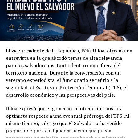
El vicepresidente de la República, Félix Ulloa, ofreció una
Además de la seguridad, las autoridades abordaron la
entrevista en la que abordó temas de alta relevancia
cooperación económica, comercial y tecnológica. Ambas
para los salvadoreños, tanto dentro como fuera del
partes acordaron impulsar la creación de un Consejo
territorio nacional. Durante la conversación con un
Binacional Empresarial orientado a promover el
veterano experiodista, el funcionario se refirió a la
comercio, la inversión y nuevas oportunidades de
seguridad, el Estatus de Protección Temporal (TPS), el
desarrollo entre Colombia y El Salvador.
desarrollo económico y las perspectivas del país.
Ulloa también presentó los avances de su país en
Ulloa expresó que el gobierno mantiene una postura
inteligencia artificial y transformación digital. Entre las
optimista respecto a una eventual prórroga del TPS. Al
iniciativas mencionadas figuran la plataforma DoctorSV,
mismo tiempo, subrayó que El Salvador se ha venido
el acuerdo estratégico con Google Cloud y la
preparando para cualquier situación que pueda
digitalización de trámites en el Centro Nacional de
presentarse en relación con este beneficio migratorio