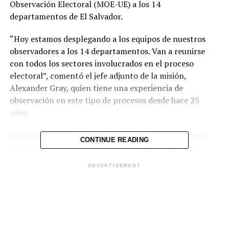
Observación Electoral (MOE-UE) a los 14
departamentos de El Salvador.
“Hoy estamos desplegando a los equipos de nuestros
observadores a los 14 departamentos. Van a reunirse
con todos los sectores involucrados en el proceso
electoral”, comentó el jefe adjunto de la misión,
Alexander Gray, quien tiene una experiencia de
observación en este tipo de procesos desde hace 25
años.
Gray indicó que el equipo está conformado por nueve
CONTINUE READING
analistas y 28 observadores de largo plazo quienes
estarán alojados en los departamentos que les
ADVERTISEMENT
corresponde, incluso una semana después de haber
finalizado el proceso electoral.
El 27 de febrero próximo arribarán al país otros 28
observadores y se unirán otros miembros de la misión