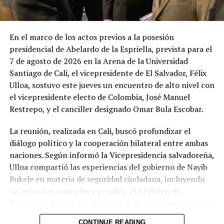
Unión Europea despliega sus
Observadores electorales de
observadores electorales
la Unión Europea siguen su
En el marco de los actos previos a la posesión
1 marzo, 2018
trabajo en el país
presidencial de Abelardo de la Espriella, prevista para el
En «Política»
22 febrero, 2018
7 de agosto de 2026 en la Arena de la Universidad
En «Política»
Santiago de Cali, el vicepresidente de El Salvador, Félix
Ulloa, sostuvo este jueves un encuentro de alto nivel con
el vicepresidente electo de Colombia, José Manuel
Restrepo, y el canciller designado Omar Bula Escobar.
La reunión, realizada en Cali, buscó profundizar el
TSE se reúne con jefe de
misión de la OEA
diálogo político y la cooperación bilateral entre ambas
30 enero, 2019
naciones. Según informó la Vicepresidencia salvadoreña,
En «Política»
Ulloa compartió las experiencias del gobierno de Nayib
Bukele en materia de seguridad ciudadana, incluyendo
las reformas judiciales y penales, el Régimen de
RELATED TOPICS:
PRINCIPAL
Excepción, la creación del Centro de Confinamiento del
UP NEXT
Terrorismo (CECOT), el Plan Cero Ocio y otras medidas
Canciller desmiente afirmaciones del fiscal general
CONTINUE READING