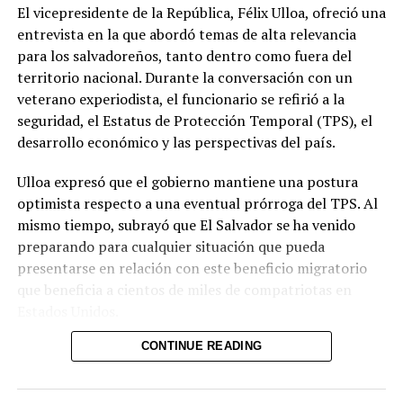
El vicepresidente de la República, Félix Ulloa, ofreció una
Además de la seguridad, las autoridades abordaron la
entrevista en la que abordó temas de alta relevancia
cooperación económica, comercial y tecnológica. Ambas
para los salvadoreños, tanto dentro como fuera del
partes acordaron impulsar la creación de un Consejo
territorio nacional. Durante la conversación con un
Binacional Empresarial orientado a promover el
veterano experiodista, el funcionario se refirió a la
comercio, la inversión y nuevas oportunidades de
seguridad, el Estatus de Protección Temporal (TPS), el
desarrollo entre Colombia y El Salvador.
desarrollo económico y las perspectivas del país.
Ulloa también presentó los avances de su país en
Ulloa expresó que el gobierno mantiene una postura
inteligencia artificial y transformación digital. Entre las
optimista respecto a una eventual prórroga del TPS. Al
iniciativas mencionadas figuran la plataforma DoctorSV,
mismo tiempo, subrayó que El Salvador se ha venido
el acuerdo estratégico con Google Cloud y la
preparando para cualquier situación que pueda
digitalización de trámites en el Centro Nacional de
presentarse en relación con este beneficio migratorio
Registros (CNR) y otras instituciones. Asimismo, se
que beneficia a cientos de miles de compatriotas en
habló de la tokenización y los activos digitales, áreas en
Estados Unidos.
las que El Salvador ha desarrollado un marco regulatorio
y una Comisión Nacional de Activos Digitales.
CONTINUE READING
En materia de seguridad, el vicepresidente recordó el
contexto en el que se encontraron las instituciones al
Restrepo señaló que Colombia estudiará herramientas
inicio de la administración. Señaló que los jueces eran
como doctor.sv como referencia para soluciones