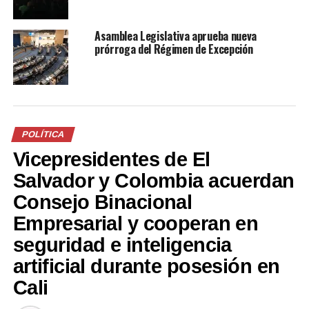
Asamblea Legislativa aprueba nueva
prórroga del Régimen de Excepción
Juan José Martel sobre
gabinete de Bukele: Si se
dicen los nombres ahora van
a comenzar con la
descalificación y los ataques
1 abril, 2019
POLÍTICA
En «Nacionales»
Vicepresidentes de El
Salvador y Colombia acuerdan
RELATED TOPICS:
CD
DIPUTADO
DIPUTADOS
EE.UU.
JUAN JOSÉ MARTEL
Consejo Binacional
Empresarial y cooperan en
UP NEXT
José Urbina: “Voy a llegar a la Asamblea sin ningún
seguridad e inteligencia
compromiso moral con nadie, porque no llevo
financistas en este esfuerzo”
artificial durante posesión en
Cali
DON'T MISS
Plan Control Territorial continúa dando resultados en el