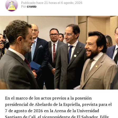
combate a la delincuencia durante los primeros días del
Publicado
hace 21 horas
el
6 agosto, 2026
2021
Por
cronio
En el marco de los actos previos a la posesión
presidencial de Abelardo de la Espriella, prevista para el
7 de agosto de 2026 en la Arena de la Universidad
Santiago de Cali, el vicepresidente de El Salvador, Félix