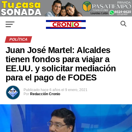
POLÍTICA
Juan José Martel: Alcaldes
tienen fondos para viajar a
EE.UU. y solicitar mediación
para el pago de FODES
Publicado
hace 6 años
el
9 enero, 2021
Por
Redacción Cronio