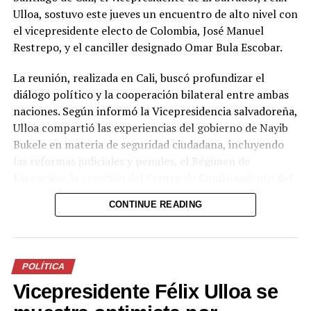
Ulloa, sostuvo este jueves un encuentro de alto nivel con
el vicepresidente electo de Colombia, José Manuel
Restrepo, y el canciller designado Omar Bula Escobar.
La reunión, realizada en Cali, buscó profundizar el
diálogo político y la cooperación bilateral entre ambas
naciones. Según informó la Vicepresidencia salvadoreña,
Ulloa compartió las experiencias del gobierno de Nayib
Bukele en materia de seguridad ciudadana, incluyendo
las reformas judiciales y penales, el Régimen de
Excepción, la creación del Centro de Confinamiento del
Terrorismo (CECOT), el Plan Cero Ocio y otras medidas
CONTINUE READING
que han permitido recuperar la paz y posicionar a El
Salvador como uno de los países más seguros de la
región.
POLÍTICA
Por el lado colombiano, Restrepo destacó el intercambio
Vicepresidente Félix Ulloa se
sobre estrategias contra la extorsión y las reformas al
sistema penal y penitenciario. “Conocimos de cerca la