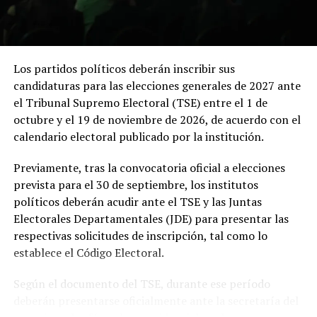
Sobre el desarrollo, Ulloa se refirió a las perspectivas
realizarse fuera de Bogotá en la historia reciente del
positivas que se abren gracias a la reducción de la
país.
violencia y al clima de confianza que se ha generado.
Indicó que el gobierno trabaja de manera sostenida para
Los partidos políticos deberán inscribir sus
consolidar estos logros y proyectar al país como un
candidaturas para las elecciones generales de 2027 ante
destino atractivo para la inversión y el turismo.
el Tribunal Supremo Electoral (TSE) entre el 1 de
octubre y el 19 de noviembre de 2026, de acuerdo con el
El vicepresidente enfatizó que la preparación ante
calendario electoral publicado por la institución.
escenarios migratorios forma parte de una visión
integral. “El país se ha venido preparando para
Previamente, tras la convocatoria oficial a elecciones
cualquier situación”, sostuvo, al tiempo que reiteró el
prevista para el 30 de septiembre, los institutos
optimismo oficial sobre la continuidad del TPS.
políticos deberán acudir ante el TSE y las Juntas
Electorales Departamentales (JDE) para presentar las
La entrevista permitió conocer de primera mano la
respectivas solicitudes de inscripción, tal como lo
Comparte esto:
posición del gobierno sobre temas que impactan
establece el Código Electoral.
directamente a la diáspora y a la población local. Ulloa
Facebook
X
reafirmó el compromiso de continuar trabajando por la
Según el documento del TSE, durante ese período
seguridad, el desarrollo y mejores oportunidades para
deberán presentarse oficialmente ante la secretaría del
todos los salvadoreños.
Me gusta esto: