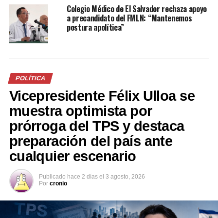
Me gusta esto:
Colegio Médico de El Salvador rechaza apoyo
a precandidato del FMLN: “Mantenemos
postura apolítica”
Relacionado
POLÍTICA
Vicepresidente Félix Ulloa se
muestra optimista por
prórroga del TPS y destaca
preparación del país ante
FOTOS: Gerson Martínez se
VIDEO: La euforia del ex
inscribe como precandidato
canciller Hugo Martínez en el
cualquier escenario
presidencial del FMLN
cierre de campaña interna
20 abril, 2018
del FMLN
En «Política»
Publicado
hace 2 días
el
3 agosto, 2026
21 mayo, 2018
Por
cronio
En «Política»