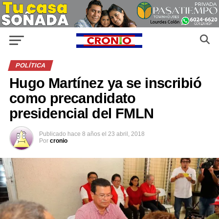
POLÍTICA
Hugo Martínez ya se inscribió
como precandidato
presidencial del FMLN
Publicado
hace 8 años
el
23 abril, 2018
Por
cronio