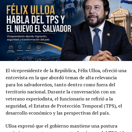
Miguel Pereira entrará a la
contienda por la candidatura
presidencial del FMLN
19 abril, 2018
En «Política»
RELATED TOPICS:
100 PORCIONES DE COCAÍNA
CANCILLER DE LA REPÚBLICA
ELECCIONES INTERNAS
El vicepresidente de la República, Félix Ulloa, ofreció una
FMLN
GERSON MARTÍNEZ
HUGO MARTÍNEZ
entrevista en la que abordó temas de alta relevancia
PARTIDO DE IZQUIERDA
PRECANDIDATO PRESIDENCIAL
para los salvadoreños, tanto dentro como fuera del
PRINCIPAL1
territorio nacional. Durante la conversación con un
UP NEXT
veterano experiodista, el funcionario se refirió a la
Miguel Pereira anuncia que no participara en la
seguridad, el Estatus de Protección Temporal (TPS), el
elecciones internas del FMLN por la Presidenciales
desarrollo económico y las perspectivas del país.
DON'T MISS
Fallece de un infarto exalcalde de Guazapa
Ulloa expresó que el gobierno mantiene una postura