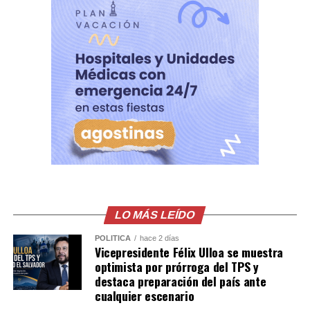
“El FMLN ve en el doctor Aguirre un aliado, una persona
con capacidad de sacar adelante este país, a todos los
sectores, a la juventud, las mujeres, los adultos mayores,
los emprendedores, porque se trata de no dejar a nadie
afuera, incluso a los opositores”, afirmó Flores.
Además, sostuvo que, de ganar Aguirre la elección
presidencial, por primera vez la población tendría
“representantes verdaderos” y aseguró que el FMLN
respaldará esa gestión.
En relación con la candidata a la vicepresidencia, Madaí
Santos, Flores indicó que es una luchadora con
LO MÁS LEÍDO
principios y sostuvo que, junto con Rafael Aguirre,
POLÍTICA
hace 2 días
conforman una “fórmula fuerte”.
Vicepresidente Félix Ulloa se muestra
optimista por prórroga del TPS y
destaca preparación del país ante
Comparte esto:
cualquier escenario