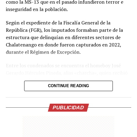
como la MS-13 que en el pasado infundieron terror e
inseguridad en la población.
Comparte esto:
Según el expediente de la Fiscalía General de la
Facebook
X
República (FGR), los imputados formaban parte de la
estructura que delinquían en diferentes sectores de
Chalatenango en donde fueron capturados en 2022,
Me gusta esto:
durante el Régimen de Excepción.
Entre los condenados se encuentra el homeboy José
Gerardo Hércules Pineda, alias «charcha», quien recibió
una pena de 53 años de prisión; y los paros Luis
CONTINUE READING
Fernando Alvarado Reyes, alias «canchis»; Hugo Alberto
Romero Castillo, alias «Hugo»; y Josué Ezequiel
Marroquín Pineda, alias «beleti» o «zunso», fueron
PUBLICIDAD
condenados a 26 años de prisión cada uno.
También recibieron una condena de 26 años de cárcel
los colaboradores Yeimy Gregoria Clavel Quijada,