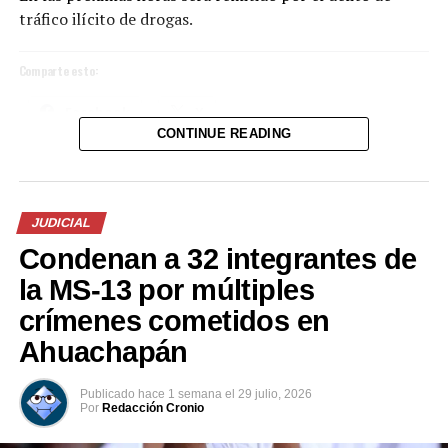
En «Nacionales»
tráfico ilícito de drogas.
Comparte esto:
RELATED TOPICS:
UP NEXT
Facebook
X
Capturan a hombre quien habría cometido fraude
CONTINUE READING
electoral en Soyapango
Me gusta esto:
DON'T MISS
Pandillas reciben advertencia de muerte de supuesto
grupo de exterminio
JUDICIAL
Condenan a 32 integrantes de
la MS-13 por múltiples
crímenes cometidos en
Ahuachapán
Publicado
hace 1 semana
el
29 julio, 2026
Por
Redacción Cronio