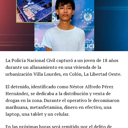
Relacionado
PNC captura un colombiano
Capturan a dos colombianos
clonador de tarjetas de
con tarjetas clonadas en un
crédito
banco de la colonia Escalón
1 marzo, 2018
29 agosto, 2018
La Policía Nacional Civil capturó a un joven de 18 años
En «Nacionales»
En «Nacionales»
durante un allanamiento en una vivienda de la
urbanización Villa Lourdes, en Colón, La Libertad Oeste.
El detenido, identificado como Néstor Alfredo Pérez
Hernández, se dedicaba a la distribución y venta de
drogas en la zona. Durante el operativo le decomisaron
Capturan a clonador de
marihuana, metanfetamina, dinero en efectivo, una
tarjetas de crédito quien
laptop, una tablet y un celular.
logro obtener más de $12
mil dolares
En las próximas horas será remitido por el delito de
22 agosto, 2018