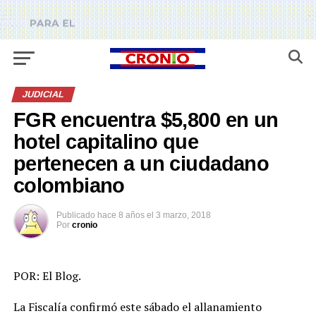
JUDICIAL
FGR encuentra $5,800 en un
hotel capitalino que
pertenecen a un ciudadano
colombiano
Publicado
hace 8 años
el
3 marzo, 2018
Por
cronio
POR: El Blog.
La Fiscalía confirmó este sábado el allanamiento