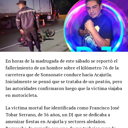
Sin hacer referencia directa a los señalamientos,
Cardoza manifestó que no hablaría del tema por
tratarse de «problemas muy delicados» y pidió a los
usuarios que dejaran de hacer preguntas relacionadas
con la denuncia.
Reproductor
de
En horas de la madrugada de este sábado se reportó el
vídeo
fallecimiento de un hombre sobre el kilómetro 76 de la
carretera que de Sonsonate conduce hacia Acajutla.
Inicialmente se pensó que se trataba de un peatón, pero
las autoridades confirmaron luego que la víctima viajaba
en motocicleta.
La víctima mortal fue identificada como Francisco José
Tobar Serrano, de 36 años, un DJ que se dedicaba a
amenizar fiestas en Acajutla y sectores aledaños.