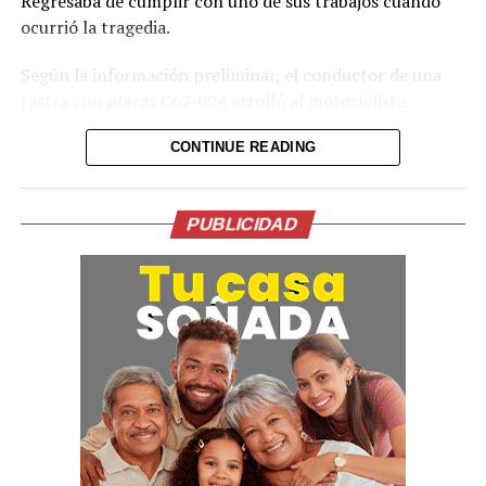
Regresaba de cumplir con uno de sus trabajos cuando
ocurrió la tragedia.
Según la información preliminar, el conductor de una
rastra con placas C67-094 arrolló al motociclista,
provocando que perdiera la vida de manera inmediata en
CONTINUE READING
el lugar de los hechos.
“De manera preliminar, se ha informado que el
conductor de la rastra fue arrestado mientras se
PUBLICIDAD
realizan las investigaciones correspondientes”,
señalaron las autoridades.
La Policía y la Fiscalía continúan con las diligencias para
establecer las circunstancias exactas del accidente y
determinar las responsabilidades correspondientes.
00:00
00:50