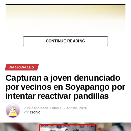
Reproductor
de
vídeo
CONTINUE READING
NACIONALES
Capturan a joven denunciado
por vecinos en Soyapango por
intentar reactivar pandillas
Publicado
hace 3 días
el
2 agosto, 2026
Por
cronio