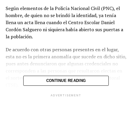
Según elementos de la Policía Nacional Civil (PNC), el
hombre, de quien no se brindó la identidad, ya tenía
llena un acta llena cuando el Centro Escolar Daniel
Cordón Salguero ni siquiera había abierto sus puertas a
la población.
De acuerdo con otras personas presentes en el lugar,
esta no es la primera anomalía que sucede en dicho sitio,
pues antes denunciaron que algunas credenciales no
corresponden a las personas que resultaron electas en
el sorteo realizado por el Tribunal Supremo Electoral
CONTINUE READING
(TSE).
ADVERTISEMENT
Comparte esto:
Facebook
X