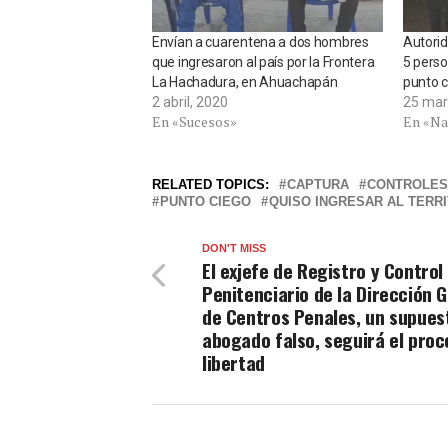
Envían a cuarentena a dos hombres
Autorid
que ingresaron al país por la Frontera
5 perso
La Hachadura, en Ahuachapán
punto 
2 abril, 2020
25 mar
En «Sucesos»
En «Na
RELATED TOPICS:
CAPTURA
CONTROLES
PUNTO CIEGO
QUISO INGRESAR AL TERR
DON'T MISS
El exjefe de Registro y Control
Penitenciario de la Dirección 
de Centros Penales, un supues
abogado falso, seguirá el proc
libertad