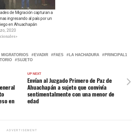
ades de Migración capturan a
nas ingresando al país por un
ciego en Ahuachapán
zo, 2020
cionales»
 MIGRATORIOS
EVADIR
FAES
LA HACHADURA
PRINCIPAL1
ITORIO
SUJETO
UP NEXT
Envían al Juzgado Primero de Paz de
General
Ahuachapán a sujeto que convivía
to
sentimentalmente con una menor de
eso en
edad
ADVERTISEMENT