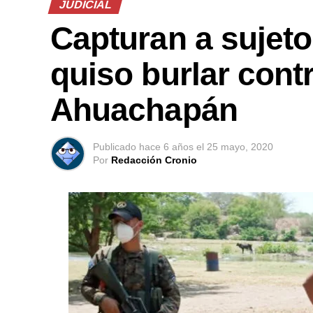
JUDICIAL
Capturan a sujeto
quiso burlar cont
Ahuachapán
Publicado
hace 6 años
el
25 mayo, 2020
Por
Redacción Cronio