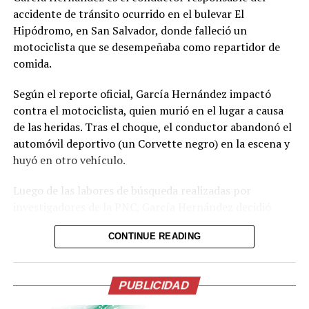
accidente de tránsito ocurrido en el bulevar El
Hipódromo, en San Salvador, donde falleció un
motociclista que se desempeñaba como repartidor de
comida.
Según el reporte oficial, García Hernández impactó
contra el motociclista, quien murió en el lugar a causa
de las heridas. Tras el choque, el conductor abandonó el
automóvil deportivo (un Corvette negro) en la escena y
huyó en otro vehículo.
Luego de las labores de búsqueda realizadas por
investigadores de la PNC, García Hernández decidió
presentarse de manera voluntaria en una de las
CONTINUE READING
delegaciones policiales. La institución informó que será
remitido por el delito de homicidio culposo.
El caso generó fuerte conmoción en redes sociales,
PUBLICIDAD
donde se viralizaron imágenes del Corvette abandonado