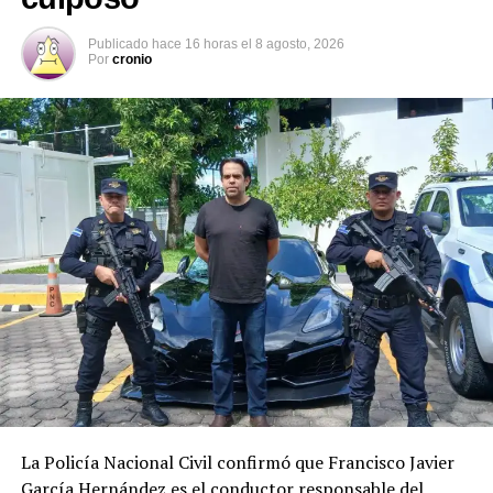
Comparte esto:
Publicado
hace 16 horas
el
8 agosto, 2026
Por
cronio
Facebook
X
Me gusta esto:
La Policía Nacional Civil confirmó que Francisco Javier
García Hernández es el conductor responsable del