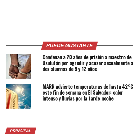
Me gusta esto:
PUEDE GUSTARTE
Relacionado
Condenan a 20 años de prisión a maestro de
Usulután por agredir y acosar sexualmente a
dos alumnas de 9 y 12 años
MARN advierte temperaturas de hasta 42°C
este fin de semana en El Salvador: calor
Sismo de 4.7 grados de
Fuerte sismo sacude a El
intenso y lluvias por la tarde-noche
magnitud sacudió parte del
Salvador la madrugada de
país durante la madrugada
este lunes
1 diciembre, 2021
17 enero, 2022
En «Nacionales»
En «Nacionales»
PRINCIPAL