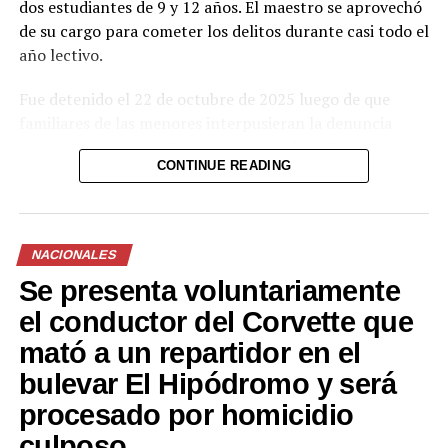
dos estudiantes de 9 y 12 años. El maestro se aprovechó
de su cargo para cometer los delitos durante casi todo el
año lectivo.
Fue detenido el 22 de octubre de 2025 luego de que
familiares de las menores interpusieran la denuncia
correspondiente. La Fiscalía General de la República
CONTINUE READING
presentó pruebas documentales, periciales y
testimoniales que el tribunal valoró para determinar su
responsabilidad penal.
NACIONALES
El proceso se desarrolló bajo reserva para proteger la
Se presenta voluntariamente
identidad y la intimidad de las víctimas. La sentencia
busca enviar un mensaje claro contra quienes abusan de
el conductor del Corvette que
su posición de confianza en el sistema educativo.
mató a un repartidor en el
Las autoridades judiciales y fiscales reiteraron su
bulevar El Hipódromo y será
compromiso de perseguir con rigor este tipo de delitos
procesado por homicidio
que afectan a la niñez y adolescencia.
culposo