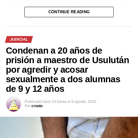
autoridades de tránsito se encuentran en el lugar
CONTINUE READING
realizando las investigaciones correspondientes para
determinar responsabilidades y esclarecer las
circunstancias del hecho.
JUDICIAL
El tramo de la carretera registró congestión vehicular
Condenan a 20 años de
mientras se realizaban las labores de atención a los
lesionados y el retiro de los vehículos involucrados.
prisión a maestro de Usulután
por agredir y acosar
sexualmente a dos alumnas
de 9 y 12 años
Publicado
hace 16 horas
el
8 agosto, 2026
Por
cronio