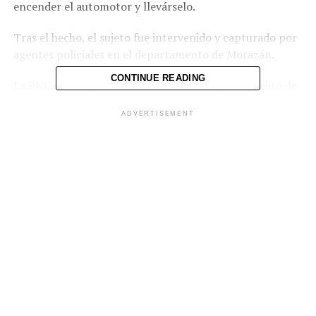
encender el automotor y llevárselo.
Tras el hecho, el sujeto fue intervenido y capturado por
agentes policiales en el departamento de Morazán.
CONTINUE READING
La PNC indicó que Villalta será remitido por el delito de
hurto.
ADVERTISEMENT
Comparte esto:
Facebook
X
Me gusta esto: