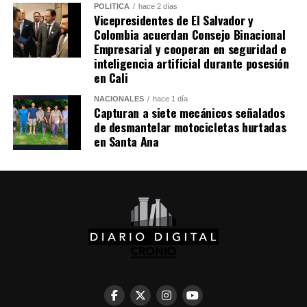
El flujo del este y la presencia de vaguadas son los
POLÍTICA
hace 2 días
Vicepresidentes de El Salvador y
factores que favorecerán tanto el calor diurno como el
Colombia acuerdan Consejo Binacional
desarrollo de las lluvias vespertinas y nocturnas. Se
Empresarial y cooperan en seguridad e
invita a la población a estar atenta a los reportes
inteligencia artificial durante posesión
actualizados del Observatorio de Amenazas del MARN.
en Cali
NACIONALES
hace 1 día
Comparte esto:
Capturan a siete mecánicos señalados
de desmantelar motocicletas hurtadas
Facebook
X
en Santa Ana
Me gusta esto: