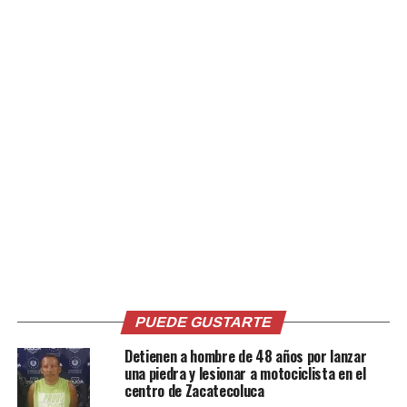
Relacionado
Capturan a jovencito por
Capturan a banda que se
hurtar una motocicleta de
dedicaba al hurto en San
una vivienda en San Miguel
Miguel
10 mayo, 2026
10 abril, 2021
En «Nacionales»
En «Nacionales»
PUEDE GUSTARTE
Detienen a hombre de 48 años por lanzar
una piedra y lesionar a motociclista en el
centro de Zacatecoluca