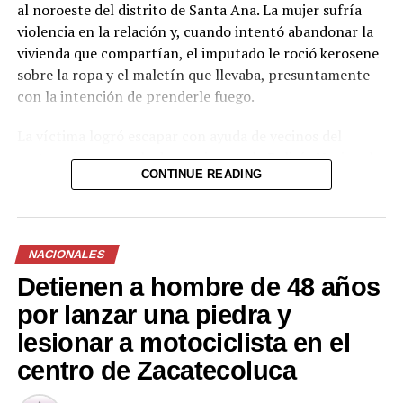
al noroeste del distrito de Santa Ana. La mujer sufría
violencia en la relación y, cuando intentó abandonar la
vivienda que compartían, el imputado le roció kerosene
sobre la ropa y el maletín que llevaba, presuntamente
con la intención de prenderle fuego.
La víctima logró escapar con ayuda de vecinos del
sector e interpuso la denuncia ante la Policía Nacional
CONTINUE READING
Civil, que capturó al hombre en flagrancia. El kerosene
es un líquido inflamable derivado del petróleo,
comúnmente usado como combustible.
NACIONALES
El Juzgado decretó instrucción formal con detención
Detienen a hombre de 48 años
provisional y otorgó un plazo de siete meses para la
etapa de investigación. Durante este período se
por lanzar una piedra y
continuarán las diligencias correspondientes.
lesionar a motociclista en el
El caso se enmarca en las acciones judiciales contra la
centro de Zacatecoluca
violencia hacia las mujeres y el feminicidio en grado de