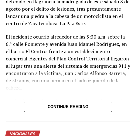
detenido en flagrancia la madrugada de este sábado 8 de
agosto por el delito de lesiones, tras presuntamente
lanzar una piedra a la cabeza de un motociclista en el
centro de Zacatecoluca, La Paz Este.
El incidente ocurrió alrededor de las 5:30 a.m. sobre la
6.ª calle Poniente y avenida Juan Manuel Rodríguez, en
el barrio El Centro, frente a un establecimiento
comercial. Agentes del Plan Control Territorial llegaron
al lugar tras una alerta del sistema de emergencias 911 y
encontraron a la víctima, Juan Carlos Alfonso Barrera,
de 50 años, con una herida en el lado izquierdo de la
cabeza.
Según el relato de testigos, el acusado tomó una piedra
CONTINUE READING
y la lanzó directamente contra la cabeza del
motociclista, provocándole la lesión. Una fuente policial
indicó que se desconoce si el agresor se encontraba en
estado de ebriedad o presentaba algún trastorno al
NACIONALES