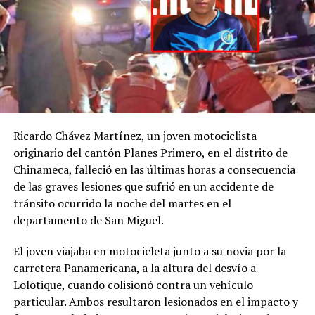
C., la
@FGR_SV
activó
el protocolo de
búsqueda, en
coordinación con la
@PNCSV
.
Ricardo Chávez Martínez, un joven motociclista
Afortunadamente, ha
originario del cantón Planes Primero, en el distrito de
Chinameca, falleció en las últimas horas a consecuencia
sido localizado sin ser
de las graves lesiones que sufrió en un accidente de
víctima de ningún
tránsito ocurrido la noche del martes en el
delito.
departamento de San Miguel.
pic.twitter.com/jRpWhKuxv
El joven viajaba en motocicleta junto a su novia por la
carretera Panamericana, a la altura del desvío a
Lolotique, cuando colisionó contra un vehículo
— Fiscalía General de
particular. Ambos resultaron lesionados en el impacto y
la República El