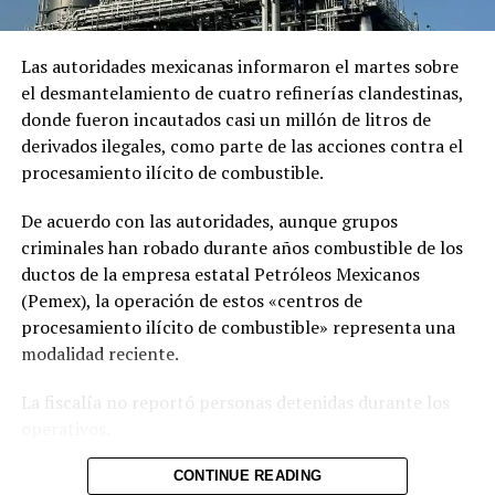
Las autoridades mexicanas informaron el martes sobre
Relacionado
el desmantelamiento de cuatro refinerías clandestinas,
donde fueron incautados casi un millón de litros de
derivados ilegales, como parte de las acciones contra el
procesamiento ilícito de combustible.
Hermanos que fingieron
Hombre aceptó haber
De acuerdo con las autoridades, aunque grupos
muerte para cobrar un
matado a su pareja y mintió
criminales han robado durante años combustible de los
seguro de $84,000 han sido
que la habían privado de
ductos de la empresa estatal Petróleos Mexicanos
condenados a 28 años de
libertad
prisión
6 noviembre, 2021
(Pemex), la operación de estos «centros de
En «Nacionales»
4 septiembre, 2021
procesamiento ilícito de combustible» representa una
En «Judicial»
modalidad reciente.
La fiscalía no reportó personas detenidas durante los
operativos.
Las plantas clandestinas fueron localizadas en los
CONTINUE READING
CURIOSO – FOTOS |