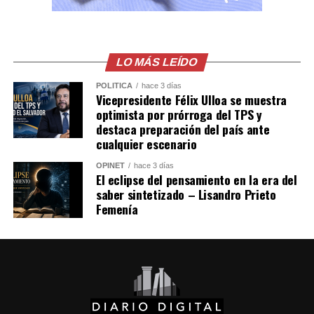
ya habian visto a los
Sicarios en moto, LEE
MÁS AQUÍ
LO MÁS LEÍDO
https://t.co/PUSHvHC3I7
pic.twitter.com/7xlTBAQ77c
POLÍTICA
hace 3 días
Vicepresidente Félix Ulloa se muestra
optimista por prórroga del TPS y
destaca preparación del país ante
— Blog del Narco
cualquier escenario
México
OPINET
hace 3 días
El eclipse del pensamiento en la era del
(@blogdelnarcomx)
saber sintetizado – Lisandro Prieto
August 5, 2026
Femenía
Los primeros reportes de la policía local indicaban que
la víctima era un repartidor de comida. Sin embargo,
con base en la grabación y varios testimonios, las
autoridades lo identificaron como César Gastelum,