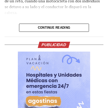
de un reto, cuando una motocicleta con dos individuos
se detuvo a su lado y el conductor le disparó en la
cabeza.
Tras el ataque, la transmisión se interrumpió de
CONTINUE READING
inmediato. Posteriormente, el video fue retirado de la
plataforma, aunque portales de noticias conservaron
parte de la grabación y han difundido imágenes del
PUBLICIDAD
hecho.
Lo presentían,
momentos antes de la
ejecución en medio de
una transmision en vivo
del Influencer César
Gastélum en Culiacán,