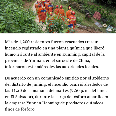
en comparación con el mismo período de 2025.
Como antecedente, recordaron que una toma
clandestina en un ducto de Pemex provocó una
explosión en 2019, en el estado de Hidalgo, dejando un
saldo de 137 personas fallecidas.
Más de 1,200 residentes fueron evacuados tras un
Comparte esto:
incendio registrado en una planta química que liberó
humo irritante al ambiente en Kunming, capital de la
Facebook
X
provincia de Yunnan, en el suroeste de China,
informaron este miércoles las autoridades locales.
Me gusta esto:
De acuerdo con un comunicado emitido por el gobierno
del distrito de Jinning, el incendio ocurrió alrededor de
las 11:50 de la mañana del martes (9:50 p. m. del lunes
en El Salvador), durante la carga de fósforo amarillo en
la empresa Yunnan Haoming de productos químicos
finos de fósforo.