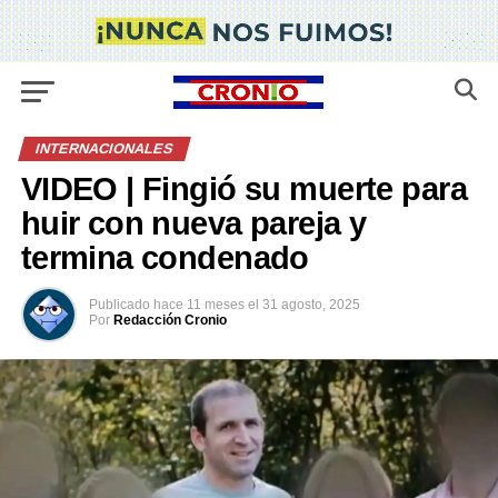
INTERNACIONALES
VIDEO | Fingió su muerte para
huir con nueva pareja y
termina condenado
Publicado
hace 11 meses
el
31 agosto, 2025
Por
Redacción Cronio