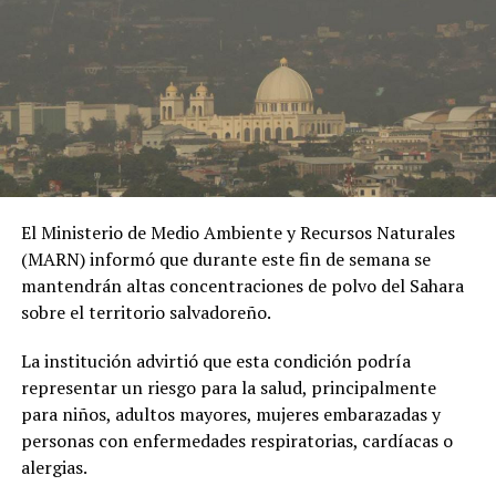
extramatrimoniales y el uso de material íntimo como
herramienta de chantaje.
#OPINE
. El Gaula de la
Policía capturó en
Ibagué a una joven de
19 años señalada de
El Ministerio de Medio Ambiente y Recursos Naturales
extorsionar al hombre
(MARN) informó que durante este fin de semana se
con quien sostuvo una
mantendrán altas concentraciones de polvo del Sahara
sobre el territorio salvadoreño.
relación
extramatrimonial, a
La institución advirtió que esta condición podría
representar un riesgo para la salud, principalmente
quien amenazaba con
para niños, adultos mayores, mujeres embarazadas y
exponer material íntimo
personas con enfermedades respiratorias, cardíacas o
y contarle a su esposa
alergias.