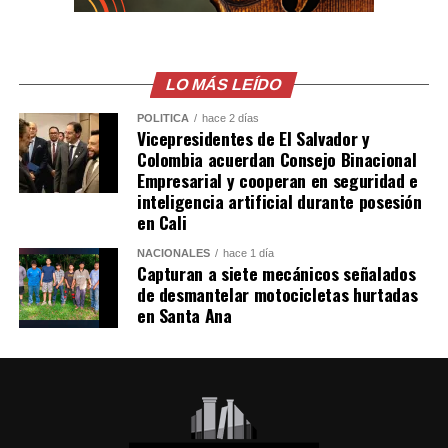
El comunicado emitido por las cancillerías no ofreció
mayores detalles sobre el acuerdo para restablecer las
relaciones diplomáticas.
LO MÁS LEÍDO
POLÍTICA
hace 2 días
Sheinbaum también indicó que Chávez viajó a México en
Vicepresidentes de El Salvador y
un avión militar y calificó la entrega del salvoconducto
Colombia acuerdan Consejo Binacional
como «una acción de buena voluntad» de la presidenta
Empresarial y cooperan en seguridad e
inteligencia artificial durante posesión
Keiko Fujimori.
en Cali
Comparte esto:
NACIONALES
hace 1 día
Capturan a siete mecánicos señalados
de desmantelar motocicletas hurtadas
Facebook
X
en Santa Ana
Me gusta esto: