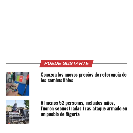
Me gusta esto:
Relacionado
PUEDE GUSTARTE
Conozca los nuevos precios de referencia de
los combustibles
Biden se confunde y afirma
Donald Trump afirma que
Al menos 52 personas, incluidos niños,
que “Putin invadió Rusia”
Joe Biden «no sabe lo que
fueron secuestradas tras ataque armado en
9 marzo, 2022
está haciendo», sobre
un pueblo de Nigeria
En «Internacionales»
conflicto Rusia – Ucrania
24 febrero, 2022
En «Internacionales»