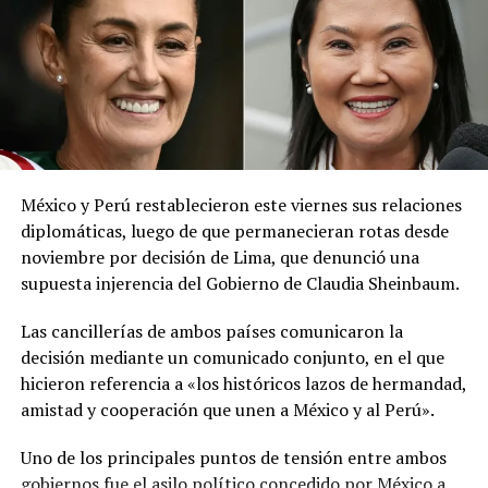
red social X.
El ministerio agregó que, pese a la presencia del polvo
del Sahara, se esperan lluvias durante los próximos días,
por lo que pidió a la población mantenerse atenta a la
información oficial sobre las condiciones
meteorológicas.
México y Perú restablecieron este viernes sus relaciones
Las autoridades reiteraron el llamado a consultar los
diplomáticas, luego de que permanecieran rotas desde
canales oficiales del MARN y adoptar las medidas de
noviembre por decisión de Lima, que denunció una
prevención necesarias para reducir los efectos de este
supuesta injerencia del Gobierno de Claudia Sheinbaum.
fenómeno atmosférico, especialmente entre las
personas con mayor riesgo de complicaciones de salud.
Las cancillerías de ambos países comunicaron la
decisión mediante un comunicado conjunto, en el que
Comparte esto:
hicieron referencia a «los históricos lazos de hermandad,
amistad y cooperación que unen a México y al Perú».
Facebook
X
Uno de los principales puntos de tensión entre ambos
gobiernos fue el asilo político concedido por México a