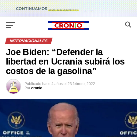
INTERNACIONALES
Joe Biden: “Defender la
libertad en Ucrania subirá los
costos de la gasolina”
Publicado
hace 4 años
el
23 febrero, 2022
Por
cronio