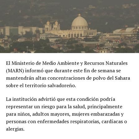
extramatrimoniales y el uso de material íntimo como
herramienta de chantaje.
#OPINE
. El Gaula de la
Policía capturó en
Ibagué a una joven de
19 años señalada de
El Ministerio de Medio Ambiente y Recursos Naturales
extorsionar al hombre
(MARN) informó que durante este fin de semana se
con quien sostuvo una
mantendrán altas concentraciones de polvo del Sahara
sobre el territorio salvadoreño.
relación
extramatrimonial, a
La institución advirtió que esta condición podría
representar un riesgo para la salud, principalmente
quien amenazaba con
para niños, adultos mayores, mujeres embarazadas y
exponer material íntimo
personas con enfermedades respiratorias, cardíacas o
y contarle a su esposa
alergias.