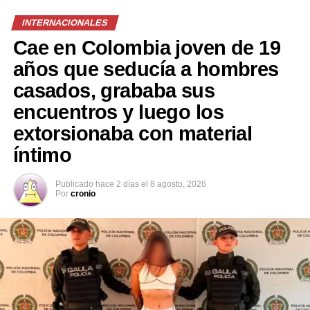
INTERNACIONALES
RELATED TOPICS:
ABUSADOR SEXUAL
CONDENA
NIÑOS
PRINCIPAL1
VIOLADOR
Cae en Colombia joven de 19
años que seducía a hombres
UP NEXT
Bebé de 3 meses muere tras haber sido abusada por su
casados, grababa sus
padrastro de 17 años
encuentros y luego los
DON'T MISS
Pareja mexicana organiza su boda con temática nazi
extorsionaba con material
íntimo
Publicado
hace 2 días
el
8 agosto, 2026
Por
cronio