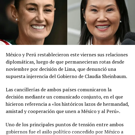
red social X.
El ministerio agregó que, pese a la presencia del polvo
del Sahara, se esperan lluvias durante los próximos días,
por lo que pidió a la población mantenerse atenta a la
información oficial sobre las condiciones
meteorológicas.
México y Perú restablecieron este viernes sus relaciones
Las autoridades reiteraron el llamado a consultar los
diplomáticas, luego de que permanecieran rotas desde
canales oficiales del MARN y adoptar las medidas de
noviembre por decisión de Lima, que denunció una
prevención necesarias para reducir los efectos de este
supuesta injerencia del Gobierno de Claudia Sheinbaum.
fenómeno atmosférico, especialmente entre las
personas con mayor riesgo de complicaciones de salud.
Las cancillerías de ambos países comunicaron la
decisión mediante un comunicado conjunto, en el que
Comparte esto:
hicieron referencia a «los históricos lazos de hermandad,
amistad y cooperación que unen a México y al Perú».
Facebook
X
Uno de los principales puntos de tensión entre ambos
gobiernos fue el asilo político concedido por México a
Me gusta esto: