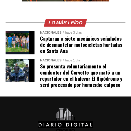
El comunicado emitido por las cancillerías no ofreció
mayores detalles sobre el acuerdo para restablecer las
relaciones diplomáticas.
LO MÁS LEÍDO
NACIONALES
hace 3 días
Sheinbaum también indicó que Chávez viajó a México en
Capturan a siete mecánicos señalados
un avión militar y calificó la entrega del salvoconducto
de desmantelar motocicletas hurtadas
como «una acción de buena voluntad» de la presidenta
en Santa Ana
Keiko Fujimori.
NACIONALES
hace 1 día
Se presenta voluntariamente el
conductor del Corvette que mató a un
Comparte esto:
repartidor en el bulevar El Hipódromo y
será procesado por homicidio culposo
Facebook
X
Me gusta esto: