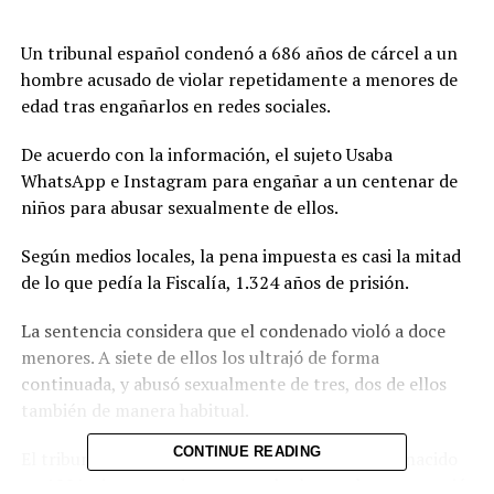
Un tribunal español condenó a 686 años de cárcel a un
hombre acusado de violar repetidamente a menores de
edad tras engañarlos en redes sociales.
De acuerdo con la información, el sujeto Usaba
WhatsApp e Instagram para engañar a un centenar de
niños para abusar sexualmente de ellos.
Según medios locales, la pena impuesta es casi la mitad
de lo que pedía la Fiscalía, 1.324 años de prisión.
La sentencia considera que el condenado violó a doce
menores. A siete de ellos los ultrajó de forma
continuada, y abusó sexualmente de tres, dos de ellos
también de manera habitual.
CONTINUE READING
El tribunal considera probado que este hombre, nacido
en 1991, sin antecedentes penales hasta ahora, cometió