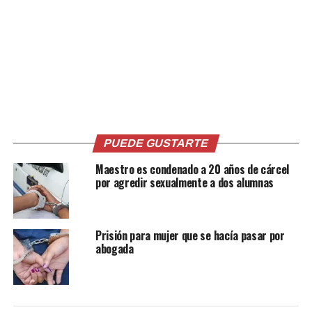
20 años de cárcel para
Un hombre pagará con más
hombre que abusó
de 26 años de cárcel el haber
sexualmente de una menor
abusado de una niña
de edad en Santo Tomás
2 diciembre, 2022
En «Judicial»
31 octubre, 2025
PUEDE GUSTARTE
En «Judicial»
Maestro es condenado a 20 años de cárcel
por agredir sexualmente a dos alumnas
Prisión para mujer que se hacía pasar por
Con engaños, un hombre
abogada
dueño de tienda abusó de
una menor en Cojutepeque
24 abril, 2023
En «Judicial»