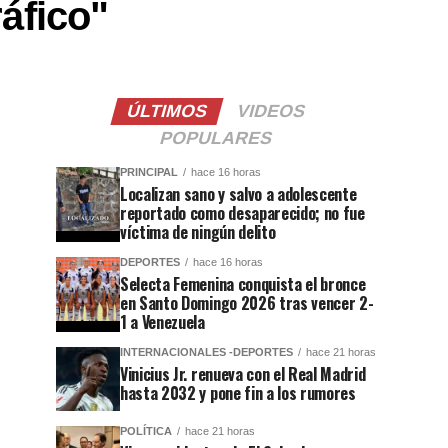
ráfico"
ÚLTIMOS
VIDEOS
POPULARES
PRINCIPAL
hace 16 horas
Localizan sano y salvo a adolescente
reportado como desaparecido; no fue
víctima de ningún delito
DEPORTES
hace 16 horas
Selecta Femenina conquista el bronce
en Santo Domingo 2026 tras vencer 2-
1 a Venezuela
INTERNACIONALES -DEPORTES
hace 21 horas
Vinicius Jr. renueva con el Real Madrid
hasta 2032 y pone fin a los rumores
POLÍTICA
hace 21 horas