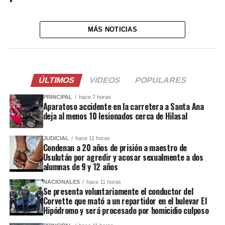
MÁS NOTICIAS
ÚLTIMOS
VIDEOS
POPULARES
PRINCIPAL
hace 7 horas
Aparatoso accidente en la carretera a Santa Ana
deja al menos 10 lesionados cerca de Hilasal
JUDICIAL
hace 11 horas
Condenan a 20 años de prisión a maestro de
Usulután por agredir y acosar sexualmente a dos
alumnas de 9 y 12 años
NACIONALES
hace 11 horas
Se presenta voluntariamente el conductor del
Corvette que mató a un repartidor en el bulevar El
Hipódromo y será procesado por homicidio culposo