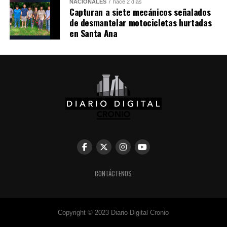
NACIONALES
hace 2 días
logró o no concretar la venta y sobre las circunstancias
Capturan a siete mecánicos señalados
exactas del choque.
de desmantelar motocicletas hurtadas
en Santa Ana
CONTÁCTENOS
Copyright © 2023 Diario Digital Cronio