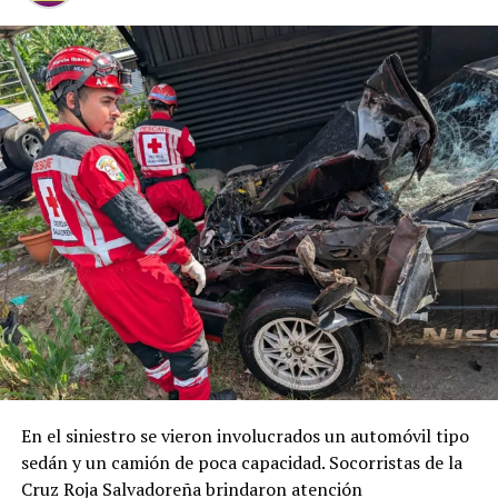
Salvador
26 octubre, 2021
En «Nacionales»
RELATED TOPICS:
UP NEXT
Arzobispado de San Salvador reveló que sacerdote
investigado por supuestos delitos sexuales se suicidó
DON'T MISS
Condenan a seis años de prisión a hombre detenido con
marihuana en Tacachico
En el siniestro se vieron involucrados un automóvil tipo
sedán y un camión de poca capacidad. Socorristas de la
Cruz Roja Salvadoreña brindaron atención