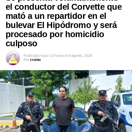
lesionados y el retiro de los vehículos involucrados.
el conductor del Corvette que
mató a un repartidor en el
bulevar El Hipódromo y será
procesado por homicidio
culposo
Publicado
hace 13 horas
el
8 agosto, 2026
Por
cronio
Comparte esto:
Facebook
X