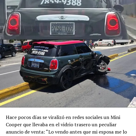
conductor que causó el
accidente de tránsito
ocurrido sobre el
bulevar El Hipódromo,
en San Salvador.
García Hernández
chocó contra un
motociclista que
trabajaba como
repartidor y que falleció
en el lugar tras el
Hace pocos días se viralizó en redes sociales un Mini
impacto.
Cooper que llevaba en el vidrio trasero un peculiar
anuncio de venta: “Lo vendo antes que mi esposa me lo