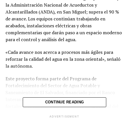
la Administración Nacional de Acueductos y
Alcantarillados (ANDA), en San Miguel; supera el 90 %
de avance. Los equipos continúan trabajando en
acabados, instalaciones eléctricas y obras
complementarias que darán paso a un espacio moderno
para el control y análisis del agua.
«Cada avance nos acerca a procesos más ágiles para
reforzar la calidad del agua en la zona oriental», señaló
la autónoma.
Este proyecto forma parte del Programa de
Fortalecimiento del Sector de Agua Potable y
Saneamiento de El Salvador, financiado por el Banco
Interamericano de Desarrollo (BID), que busca
CONTINUE READING
fortalecer el control y aseguramiento de la calidad del
agua en la zona oriental.
ADVERTISEMENT
Este laboratorio con certificaciones internacionales