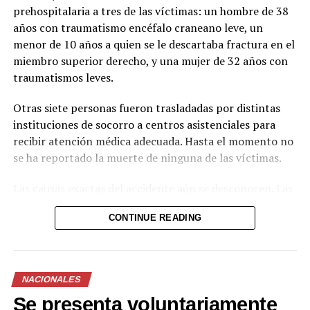
prehospitalaria a tres de las víctimas: un hombre de 38
años con traumatismo encéfalo craneano leve, un
menor de 10 años a quien se le descartaba fractura en el
miembro superior derecho, y una mujer de 32 años con
traumatismos leves.
Otras siete personas fueron trasladadas por distintas
instituciones de socorro a centros asistenciales para
recibir atención médica adecuada. Hasta el momento no
se ha reportado la muerte de ninguna de las víctimas.
Las causas exactas del accidente aún se desconocen. Las
autoridades de tránsito se encuentran en el lugar
CONTINUE READING
realizando las investigaciones correspondientes para
determinar responsabilidades y esclarecer las
circunstancias del hecho.
NACIONALES
El tramo de la carretera registró congestión vehicular
Se presenta voluntariamente
mientras se realizaban las labores de atención a los