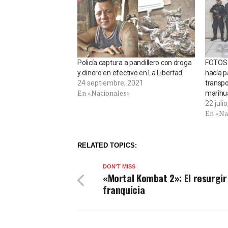
Policía captura a pandillero con droga
FOTOS |
y dinero en efectivo en La Libertad
hacía p
24 septiembre, 2021
transpo
En «Nacionales»
marihu
22 juli
En «Na
RELATED TOPICS:
DON'T MISS
«Mortal Kombat 2»: El resurgir
franquicia