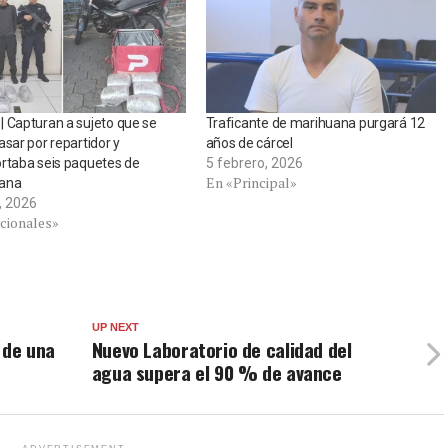
 Capturan a sujeto que se
Traficante de marihuana purgará 12
asar por repartidor y
años de cárcel
rtaba seis paquetes de
5 febrero, 2026
En «Principal»
ana
o, 2026
cionales»
UP NEXT
 de una
Nuevo Laboratorio de calidad del
agua supera el 90 % de avance