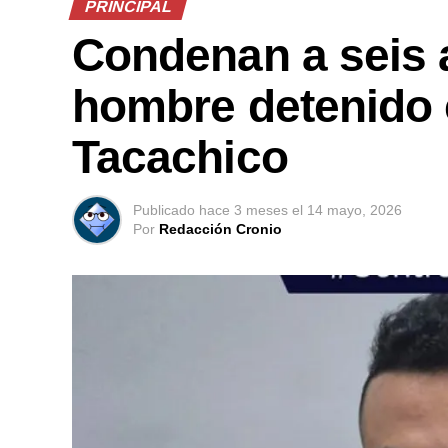
PRINCIPAL
Condenan a seis 
hombre detenido
Tacachico
Publicado
hace 3 meses
el
14 mayo, 2026
Por
Redacción Cronio