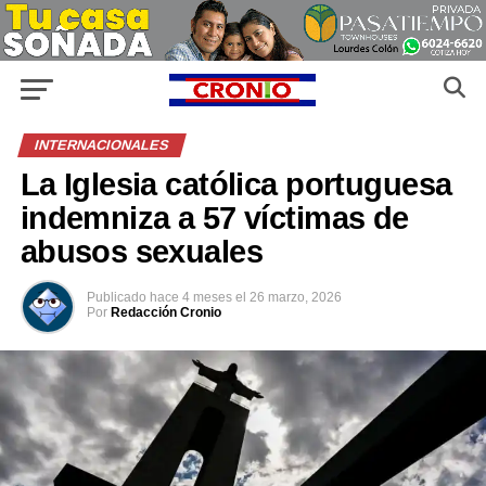
INTERNACIONALES
La Iglesia católica portuguesa
indemniza a 57 víctimas de
abusos sexuales
Publicado
hace 4 meses
el
26 marzo, 2026
Por
Redacción Cronio