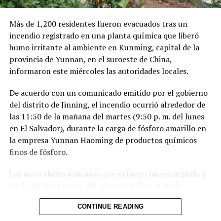
saldo de 137 personas fallecidas.
Más de 1,200 residentes fueron evacuados tras un
Comparte esto:
incendio registrado en una planta química que liberó
humo irritante al ambiente en Kunming, capital de la
Facebook
X
provincia de Yunnan, en el suroeste de China,
informaron este miércoles las autoridades locales.
Me gusta esto:
De acuerdo con un comunicado emitido por el gobierno
del distrito de Jinning, el incendio ocurrió alrededor de
las 11:50 de la mañana del martes (9:50 p. m. del lunes
en El Salvador), durante la carga de fósforo amarillo en
la empresa Yunnan Haoming de productos químicos
finos de fósforo.
Las autoridades indicaron que el fuego fue extinguido a
las 11:07 de la noche del martes (9:07 a. m. en El
Salvador) y que el incidente no dejó víctimas.
CONTINUE READING
El fósforo amarillo en combustión generó una nube de