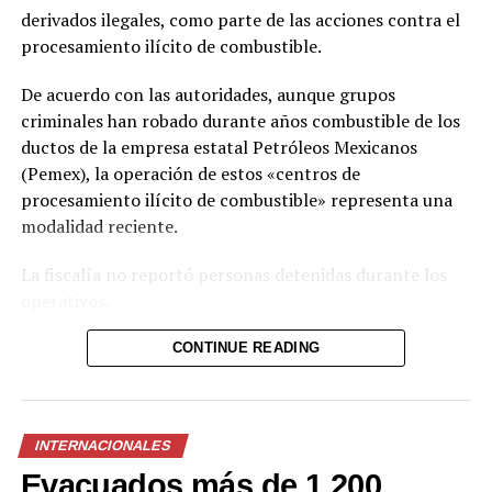
En «Internacionales»
derivados ilegales, como parte de las acciones contra el
procesamiento ilícito de combustible.
RELATED TOPICS:
De acuerdo con las autoridades, aunque grupos
criminales han robado durante años combustible de los
UP NEXT
Variedad pacamara destaca por su sabor y legado en El
ductos de la empresa estatal Petróleos Mexicanos
Salvador
(Pemex), la operación de estos «centros de
procesamiento ilícito de combustible» representa una
DON'T MISS
ESIT invita a webinar sobre el uso seguro de las marcas
modalidad reciente.
La fiscalía no reportó personas detenidas durante los
operativos.
Las plantas clandestinas fueron localizadas en los
CONTINUE READING
estados de San Luis Potosí, Hidalgo y Morelos, en el
centro de México. Como parte de las intervenciones, las
autoridades incautaron combustible, contenedores y
INTERNACIONALES
maquinaria utilizada en estas instalaciones.
Evacuados más de 1,200