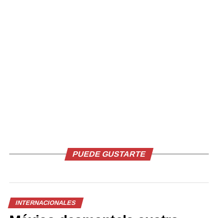
Los obispos portugueses pidieron entonces perdón a las
víctimas, y el papa Francisco se reunió con 13 de ellas
durante su visita a Portugal en agosto de 2023, con
motivo de la Jornada Mundial de la Juventud en Lisboa.
Comparte esto:
Facebook
X
Me gusta esto:
PUEDE GUSTARTE
INTERNACIONALES