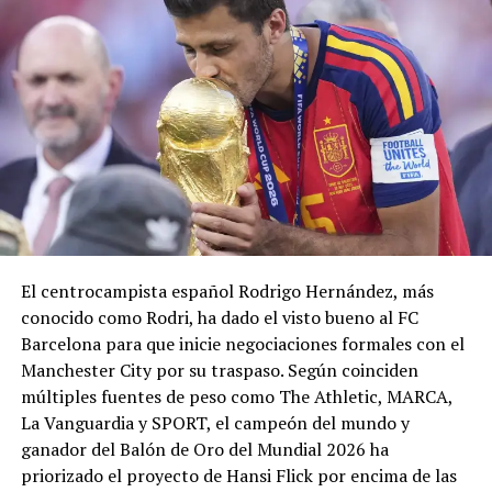
Vamossss
pic.twitter.com/n7L06nmqb
— Inter Miami CF
(@InterMiamiCF)
August 6, 2026
SI CAPITÁN! Messi x2
El centrocampista español Rodrigo Hernández, más
conocido como Rodri, ha dado el visto bueno al FC
pic.twitter.com/ssqChmttZL
Barcelona para que inicie negociaciones formales con el
Manchester City por su traspaso. Según coinciden
— Inter Miami CF
múltiples fuentes de peso como The Athletic, MARCA,
La Vanguardia y SPORT, el campeón del mundo y
(@InterMiamiCF)
ganador del Balón de Oro del Mundial 2026 ha
August 6, 2026
priorizado el proyecto de Hansi Flick por encima de las