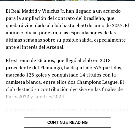
El Real Madrid y Vinicius Jr. han llegado a un acuerdo
para la ampliación del contrato del brasileño, que
quedará vinculado al club hasta el 30 de junio de 2032. El
anuncio oficial pone fin a las especulaciones de las
últimas semanas sobre su posible salida, especialmente
Relacionado
ante el interés del Arsenal.
El extremo de 26 años, que llegó al club en 2018
procedente del Flamengo, ha disputado 375 partidos,
marcado 128 goles y conquistado 14 títulos con la
camiseta blanca, entre ellos dos Champions League. El
Futbolista Juan Cazares
Seis de turistas franceses
acusado de golpear a dos
arrestados por violar a una
club destacó su contribución decisiva en las finales de
mujeres
joven de 18 años en España
París 2022 y Londres 2024.
10 septiembre, 2019
16 agosto, 2023
En «Internacionales»
En «Internacionales»
Según reportes, el nuevo contrato eleva su salario a una
cifra cercana a los 25 millones de dólares anuales. Con
CONTINUE READING
esta renovación, el Real Madrid asegura a una de sus
principales estrellas de cara a las próximas temporadas,