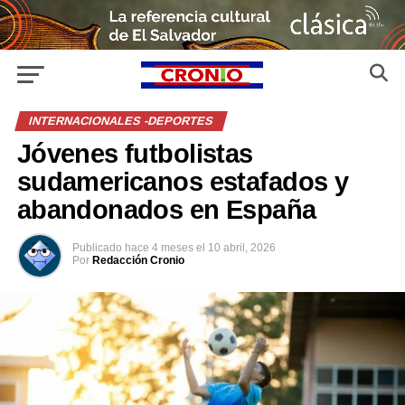
INTERNACIONALES -DEPORTES
Jóvenes futbolistas
sudamericanos estafados y
abandonados en España
Publicado
hace 4 meses
el
10 abril, 2026
Por
Redacción Cronio