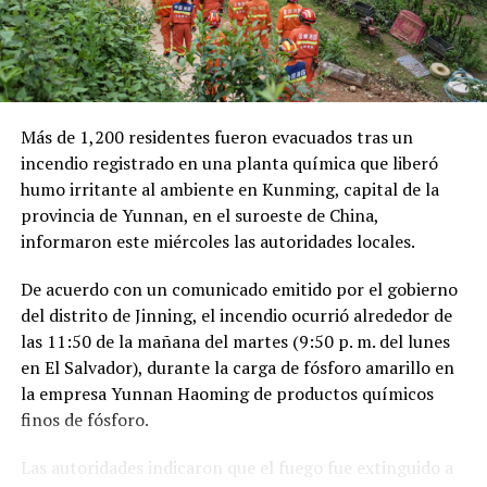
Como antecedente, recordaron que una toma
clandestina en un ducto de Pemex provocó una
explosión en 2019, en el estado de Hidalgo, dejando un
saldo de 137 personas fallecidas.
Más de 1,200 residentes fueron evacuados tras un
Comparte esto:
incendio registrado en una planta química que liberó
humo irritante al ambiente en Kunming, capital de la
Facebook
X
provincia de Yunnan, en el suroeste de China,
informaron este miércoles las autoridades locales.
Me gusta esto:
De acuerdo con un comunicado emitido por el gobierno
del distrito de Jinning, el incendio ocurrió alrededor de
las 11:50 de la mañana del martes (9:50 p. m. del lunes
en El Salvador), durante la carga de fósforo amarillo en
la empresa Yunnan Haoming de productos químicos
finos de fósforo.
Las autoridades indicaron que el fuego fue extinguido a