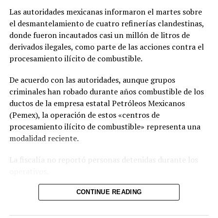
Relacionado
Las autoridades mexicanas informaron el martes sobre
el desmantelamiento de cuatro refinerías clandestinas,
donde fueron incautados casi un millón de litros de
derivados ilegales, como parte de las acciones contra el
procesamiento ilícito de combustible.
¿Dónde, cuándo y cómo
Eclipse anular de sol se
De acuerdo con las autoridades, aunque grupos
observar el eclipse solar
observará el sábado en una
criminales han robado durante años combustible de los
total?
franja de las Américas
7 diciembre, 2020
12 octubre, 2023
ductos de la empresa estatal Petróleos Mexicanos
En «Principal»
En «Internacionales»
(Pemex), la operación de estos «centros de
procesamiento ilícito de combustible» representa una
modalidad reciente.
La fiscalía no reportó personas detenidas durante los
operativos.
Último eclipse solar de la
década se verá el 26 de
Las plantas clandestinas fueron localizadas en los
CONTINUE READING
diciembre, entérate quienes
estados de San Luis Potosí, Hidalgo y Morelos, en el
lo observarán
centro de México. Como parte de las intervenciones, las
25 diciembre, 2019