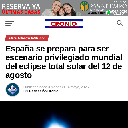
INTERNACIONALES
España se prepara para ser
escenario privilegiado mundial
del eclipse total solar del 12 de
agosto
Publicado
hace 3 meses
el
14 mayo, 2026
Por
Redacción Cronio