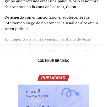
grupo que pretende crear una pandilla bajo el nombre
de «Ántrax» en la zona de Lourdes, Colón.
De acuerdo con el funcionario, el adolescente fue
intervenido luego de no atender la señal de alto en un
retén policial.
Al momento de la intervención, Santiago de Jesús
Alvarado Portillo se encontraba acompañado de Génesis
Ester Alfaro Ramírez, también de 17 años. El ministro
únicamente informó que ambos serán remitidos ante las
CONTINUE READING
autoridades correspondientes para ser procesados.
Villatoro afirmó que las autoridades cuentan con la
capacidad para detectar e interrumpir a tiempo el
PUBLICIDAD
surgimiento de organizaciones emergentes que intenten
operar bajo nuevas denominaciones. Asimismo, aseguró
que no permitirán que se repliquen las prácticas
criminales del pasado y que cualquier célula que
pretenda operar bajo esos parámetros será