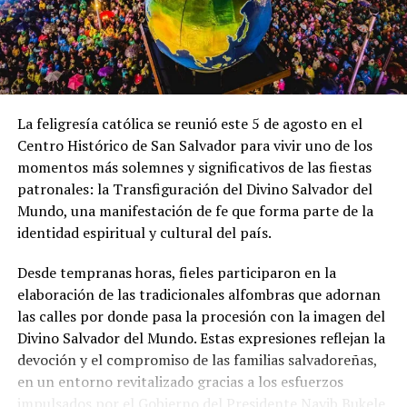
Relacionado
La feligresía católica se reunió este 5 de agosto en el
Centro Histórico de San Salvador para vivir uno de los
momentos más solemnes y significativos de las fiestas
Salud amplía hasta 45 años
Vacunación casa por casa
patronales: la Transfiguración del Divino Salvador del
la vacunación contra el virus
contra la influenza,
del papiloma humano
poliomielitis, sarampión y
Mundo, una manifestación de fe que forma parte de la
10 abril, 2026
neumococo es intensificada
identidad espiritual y cultural del país.
En «Principal»
en El Salvador
5 septiembre, 2022
Desde tempranas horas, fieles participaron en la
En «Nacionales»
elaboración de las tradicionales alfombras que adornan
las calles por donde pasa la procesión con la imagen del
Divino Salvador del Mundo. Estas expresiones reflejan la
devoción y el compromiso de las familias salvadoreñas,
en un entorno revitalizado gracias a los esfuerzos
impulsados por el Gobierno del Presidente Nayib Bukele
Reportan 15 casos de