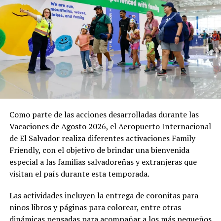
distintos puntos estratégicos para acompañar el
desarrollo de esta y otras actividades. Equipos de
primera respuesta, personal de salud y cuerpos de
socorro permanecen atentos para brindar atención
inmediata en caso de cualquier eventualidad.
El Gobierno reafirma su compromiso de garantizar que
estas expresiones de fe se desarrollen en un ambiente
seguro, permitiendo que la población viva plenamente
sus tradiciones en el corazón de la capital.
Como parte de las acciones desarrolladas durante las
Vacaciones de Agosto 2026, el Aeropuerto Internacional
de El Salvador realiza diferentes activaciones Family
Comparte esto:
Friendly, con el objetivo de brindar una bienvenida
Facebook
X
especial a las familias salvadoreñas y extranjeras que
visitan el país durante esta temporada.
Me gusta esto:
Las actividades incluyen la entrega de coronitas para
niños libros y páginas para colorear, entre otras
dinámicas pensadas para acompañar a los más pequeños