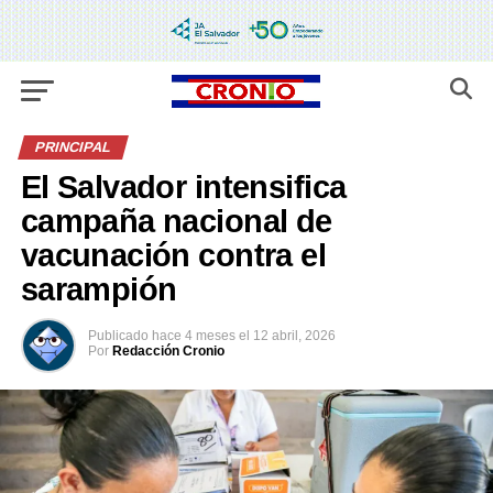
PRINCIPAL
El Salvador intensifica
campaña nacional de
vacunación contra el
sarampión
Publicado
hace 4 meses
el
12 abril, 2026
Por
Redacción Cronio