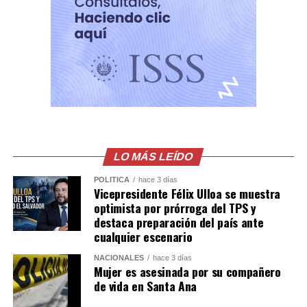
desmantelada y sus integrantes llevados ante la justicia.
Comparte esto:
Facebook
X
Me gusta esto:
LO MÁS LEÍDO
POLÍTICA
hace 3 días
Vicepresidente Félix Ulloa se muestra
optimista por prórroga del TPS y
destaca preparación del país ante
cualquier escenario
NACIONALES
hace 3 días
Mujer es asesinada por su compañero
de vida en Santa Ana