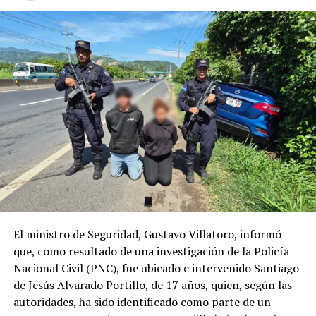
Nuestro compromiso es ofrecer una experiencia
aeroportuaria más cómoda, accesible y amigable,
fortaleciendo la atención a quienes viajan con niños y
convirtiendo su llegada a El Salvador en un momento
especial.
Comparte esto:
Facebook
X
Me gusta esto:
El ministro de Seguridad, Gustavo Villatoro, informó
que, como resultado de una investigación de la Policía
Nacional Civil (PNC), fue ubicado e intervenido Santiago
de Jesús Alvarado Portillo, de 17 años, quien, según las
autoridades, ha sido identificado como parte de un