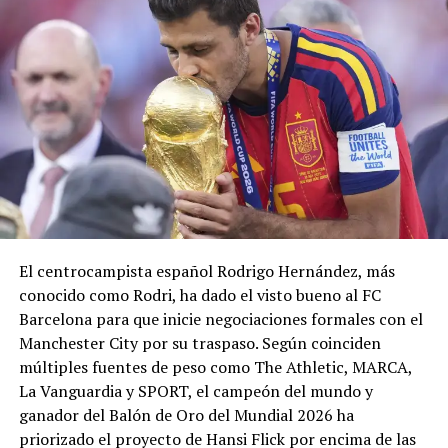
Vamossss
pic.twitter.com/n7L06nmqb
— Inter Miami CF
(@InterMiamiCF)
August 6, 2026
SI CAPITÁN! Messi x2
El centrocampista español Rodrigo Hernández, más
conocido como Rodri, ha dado el visto bueno al FC
pic.twitter.com/ssqChmttZL
Barcelona para que inicie negociaciones formales con el
Manchester City por su traspaso. Según coinciden
— Inter Miami CF
múltiples fuentes de peso como The Athletic, MARCA,
La Vanguardia y SPORT, el campeón del mundo y
(@InterMiamiCF)
ganador del Balón de Oro del Mundial 2026 ha
August 6, 2026
priorizado el proyecto de Hansi Flick por encima de las