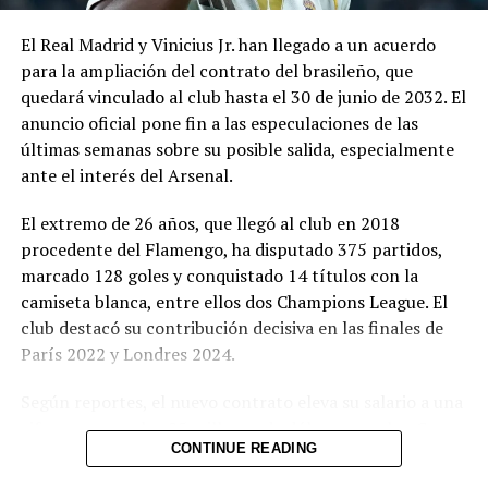
Un Barça demoledor se cita
en la final de la Supercopa
El Real Madrid y Vinicius Jr. han llegado a un acuerdo
tras golear al Athletic
para la ampliación del contrato del brasileño, que
7 enero, 2026
En «Internacionales -
quedará vinculado al club hasta el 30 de junio de 2032. El
deportes»
anuncio oficial pone fin a las especulaciones de las
últimas semanas sobre su posible salida, especialmente
ante el interés del Arsenal.
RELATED TOPICS:
UP NEXT
El extremo de 26 años, que llegó al club en 2018
La Selecta sub-17 comparte grupo con Alemania,
procedente del Flamengo, ha disputado 375 partidos,
Colombia y Corea del Norte en el mundial de Qatar
marcado 128 goles y conquistado 14 títulos con la
camiseta blanca, entre ellos dos Champions League. El
DON'T MISS
Este es el instante cuando automovilista choca contra
club destacó su contribución decisiva en las finales de
barrera del redondel Constitución
París 2022 y Londres 2024.
Según reportes, el nuevo contrato eleva su salario a una
cifra cercana a los 25 millones de dólares anuales. Con
CONTINUE READING
esta renovación, el Real Madrid asegura a una de sus
principales estrellas de cara a las próximas temporadas,