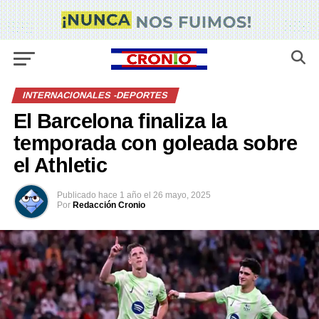
INTERNACIONALES -DEPORTES
El Barcelona finaliza la
temporada con goleada sobre
el Athletic
Publicado
hace 1 año
el
26 mayo, 2025
Por
Redacción Cronio