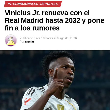
INTERNACIONALES -DEPORTES
Vinicius Jr. renueva con el
Real Madrid hasta 2032 y pone
Relacionado
fin a los rumores
Publicado
hace 10 horas
el
6 agosto, 2026
Por
cronio
Barcelona derrota al Athletic
Duelo de reyes: Barca vs.
de Bilbao con tremenda
Athletic
goleada
17 abril, 2021
En «Deportes»
23 octubre, 2022
En «Internacionales -
deportes»