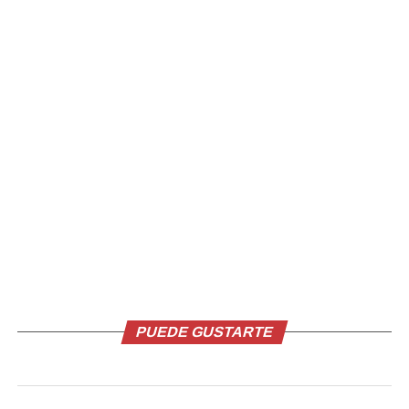
Al 28, le pitan fuera de juego a Maroan Sannadi cuando
enganchaba un remate de volea en el segundo palo, el
cual se fue contra el lateral de la red.
El partico cerró su primera parte con triunfo cómodo
para el campeón.
Comparte esto:
Facebook
X
PUEDE GUSTARTE
Me gusta esto: