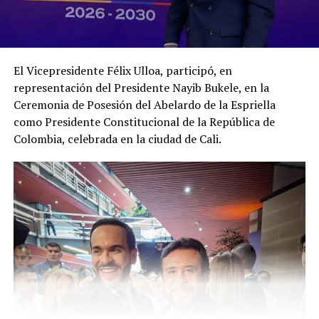
UP NEXT
La OMS alerta sobre «preocupante» situación sanitaria
en Cuba
DON'T MISS
El Vicepresidente Félix Ulloa, participó, en
Andrea Aguilar asume la dirección de Miss Universo El
representación del Presidente Nayib Bukele, en la
Salvador
Ceremonia de Posesión del Abelardo de la Espriella
como Presidente Constitucional de la República de
Colombia, celebrada en la ciudad de Cali.