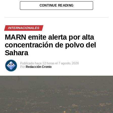
CONTINUE READING
INTERNACIONALES
MARN emite alerta por alta
concentración de polvo del
Sahara
Publicado
hace 12 horas
el
7 agosto, 2026
Por
Redacción Cronio
Previo al acto protocolario, el Vicemandatario
salvadoreño, dialogó con el Presidente Abelardo de la
Espriella, a quien envió un afectuoso saludo de parte del
Presidente Bukele y expresó sus mejores deseos al