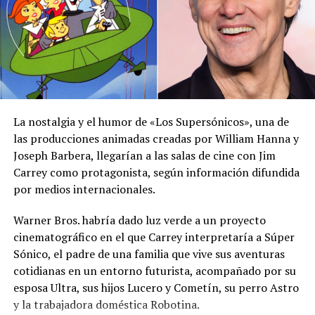
del Sahara, se esperan lluvias durante los próximos días,
por lo que pidió a la población mantenerse atenta a la
información oficial sobre las condiciones
meteorológicas.
Las autoridades reiteraron el llamado a consultar los
canales oficiales del MARN y adoptar las medidas de
La nostalgia y el humor de «Los Supersónicos», una de
prevención necesarias para reducir los efectos de este
las producciones animadas creadas por William Hanna y
fenómeno atmosférico, especialmente entre las
Joseph Barbera, llegarían a las salas de cine con Jim
personas con mayor riesgo de complicaciones de salud.
Carrey como protagonista, según información difundida
por medios internacionales.
Comparte esto:
Warner Bros. habría dado luz verde a un proyecto
Facebook
X
cinematográfico en el que Carrey interpretaría a Súper
Sónico, el padre de una familia que vive sus aventuras
cotidianas en un entorno futurista, acompañado por su
Me gusta esto:
esposa Ultra, sus hijos Lucero y Cometín, su perro Astro
y la trabajadora doméstica Robotina.