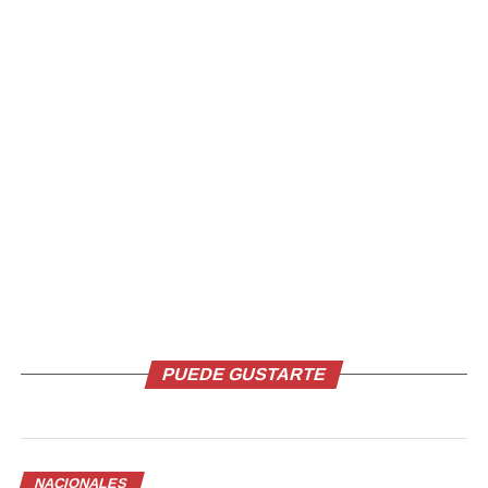
Comparte esto:
Facebook
X
Me gusta esto:
PUEDE GUSTARTE
Relacionado
NACIONALES